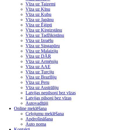
Vīza uz Taizemi
Vīza uz Ķīnu
Vīza uz Kubu
Vīza uz Japānu
Vīza uz Ēģipti
Vīza uz Kirgizstānu
Vīza uz Tadžikistānu
Vīza uz Izraēlu
Vīza uz Singapūru
Vīza uz Malaiziju
Vīza uz DĀR
Vīza uz Armēniju
Vīza uz AAE
Vīza uz Turciju
Vīza uz Brazīliju
Vīza uz Peru
Vīza uz Austrāliju
Latvijas nepilsoņi bez vīzas
Latvijas pilsoņi bez vīzas
Autovadītāji
Online meklēšana
Ceļojumu meklēšana
Apdrošināšana
Auto noma
Kontakti