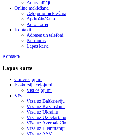
Autovadītāji
Online meklēšana
Ceļojumu meklēšana
Apdrošināšana
Auto noma
Kontakti
Adreses un telefoni
Par mums
Lapas karte
Kontakti
/
Lapas karte
Čarterceļojumi
Ekskursiju ceļojumi
Visi ceļojumi
Vīzas
Vīza uz Baltkrieviju
Vīza uz Kazahstānu
Vīza uz Ukrainu
Vīza uz Uzbekistānu
Vīza uz Azerbaidžānu
Vīza uz Lielbritāniju
Vīza uz ASV