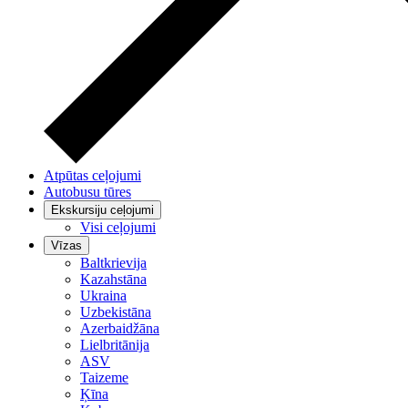
Atpūtas ceļojumi
Autobusu tūres
Ekskursiju ceļojumi
Visi ceļojumi
Vīzas
Baltkrievija
Kazahstāna
Ukraina
Uzbekistāna
Azerbaidžāna
Lielbritānija
ASV
Taizeme
Ķīna