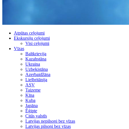
Atpūtas ceļojumi
Ekskursiju ceļojumi
Visi ceļojumi
Vīzas
Baltkrievija
Kazahstāna
Ukraina
Uzbekistāna
Azerbaidžāna
Lielbritānija
ASV
Taizeme
Ķīna
Kuba
Japāna
Ēģipte
Citās valstīs
Latvijas nepilsoņi bez vīzas
Latvijas pilsoņi bez vīzas