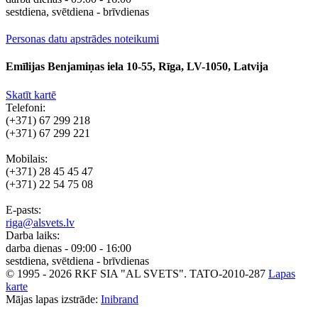
sestdiena, svētdiena - brīvdienas
Personas datu apstrādes noteikumi
Emīlijas Benjamiņas iela 10-55, Rīga, LV-1050, Latvija
Skatīt kartē
Telefoni:
(+371) 67 299 218
(+371) 67 299 221
Mobilais:
(+371) 28 45 45 47
(+371) 22 54 75 08
E-pasts:
riga@alsvets.lv
Darba laiks:
darba dienas - 09:00 - 16:00
sestdiena, svētdiena - brīvdienas
© 1995 - 2026 RKF SIA "AL SVETS".
TATO-2010-287
Lapas
karte
Mājas lapas izstrāde:
Inibrand