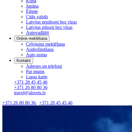
Kuba
Japāna
Ēģipte
Citās valstīs
Latvijas nepilsoņi bez vīzas
Latvijas pilsoņi bez vīzas
Autovadītāji
Online meklēšana
Ceļojumu meklēšana
Apdrošināšana
Auto noma
Kontakti
Adreses un telefoni
Par mums
Lapas karte
+371 28 45 45 46
+371 26 80 80 36
travel@alsvets.lv
+371 26 80 80 36
,
+371 28 45 45 46