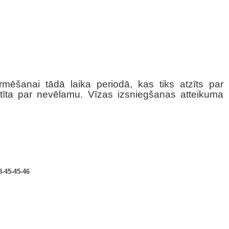
mēšanai tādā laika periodā, kas tiks atzīts par
atīta par nevēlamu. Vīzas izsniegšanas atteikuma
8-45-45-46