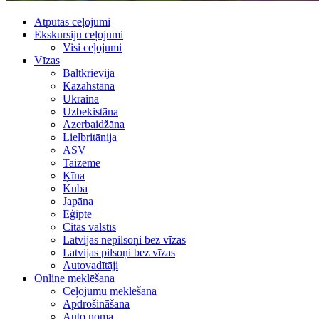
Atpūtas ceļojumi
Ekskursiju ceļojumi
Visi ceļojumi
Vīzas
Baltkrievija
Kazahstāna
Ukraina
Uzbekistāna
Azerbaidžāna
Lielbritānija
ASV
Taizeme
Ķīna
Kuba
Japāna
Ēģipte
Citās valstīs
Latvijas nepilsoņi bez vīzas
Latvijas pilsoņi bez vīzas
Autovadītāji
Online meklēšana
Ceļojumu meklēšana
Apdrošināšana
Auto noma