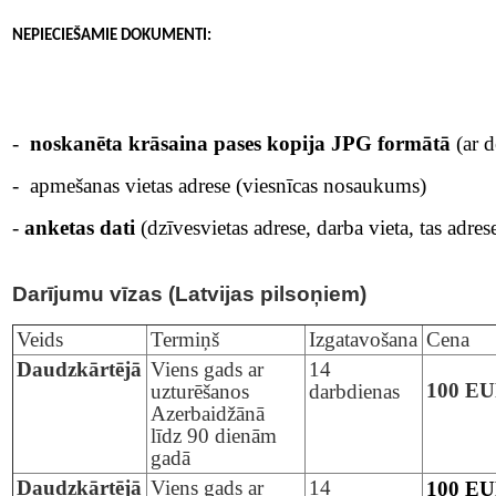
NEPIECIEŠAMIE DOKUMENTI
:
-
noskanēta krāsaina pases kopija JPG formātā
(ar d
- apmešanas vietas adrese (viesnīcas nosaukums)
-
anketas dati
(dzīvesvietas adrese, darba vieta, tas adres
Darījumu vīzas (Latvijas pilsoņiem)
Veids
Termiņš
Izgatavošana
Cena
Daudzkārtējā
Viens gads ar
14
100 E
uzturēšanos
darbdienas
Azerbaidžānā
līdz 90 dienām
gadā
Daudzkārtējā
Viens gads ar
14
100 E