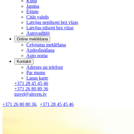
Kuba
Japāna
Ēģipte
Citās valstīs
Latvijas nepilsoņi bez vīzas
Latvijas pilsoņi bez vīzas
Autovadītāji
Online meklēšana
Ceļojumu meklēšana
Apdrošināšana
Auto noma
Kontakti
Adreses un telefoni
Par mums
Lapas karte
+371 28 45 45 46
+371 26 80 80 36
travel@alsvets.lv
+371 26 80 80 36
,
+371 28 45 45 46