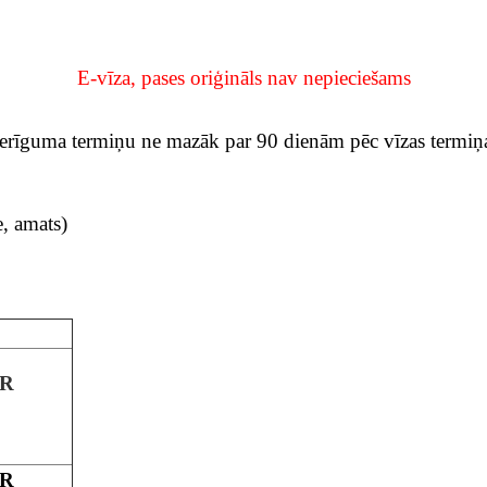
E-vīza, pases oriģināls nav nepieciešams
erīguma termiņu ne mazāk par 90 dienām pēc vīzas termiņa
e, amats)
UR
UR