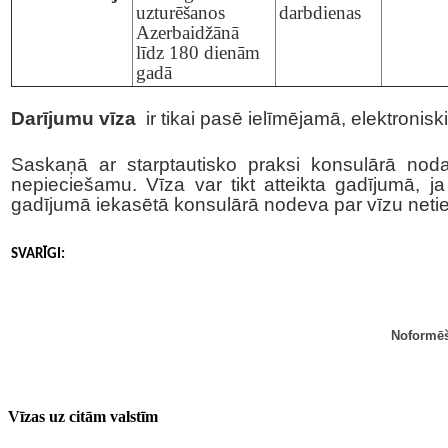
uzturēšanos
darbdienas
Azerbaidžānā
līdz 180 dienām
gadā
Darījumu vīza
ir tikai pasē ielīmējamā, elektronisk
Saskaņā ar starptautisko praksi konsulārā noda
nepieciešamu. Vīza var tikt atteikta gadījumā, 
gadījumā iekasētā konsulārā nodeva par vīzu netiek
SVARĪGI
:
Noformēša
Vīzas uz citām valstīm