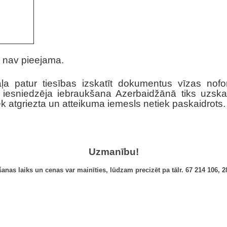
i nav pieejama.
ļa patur tiesības izskatīt dokumentus vīzas nofor
ja iesniedzēja iebraukšana Azerbaidžānā tiks uzsk
 atgriezta un atteikuma iemesls netiek paskaidrots.
Uzmanību!
nas laiks un cenas var mainīties, lūdzam precizēt pa tālr.
67 214 106,
2