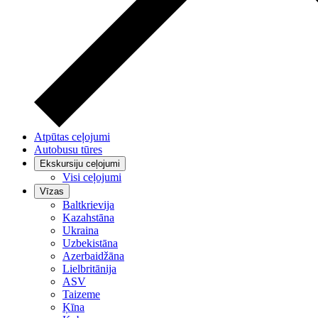
Atpūtas ceļojumi
Autobusu tūres
Ekskursiju ceļojumi
Visi ceļojumi
Vīzas
Baltkrievija
Kazahstāna
Ukraina
Uzbekistāna
Azerbaidžāna
Lielbritānija
ASV
Taizeme
Ķīna