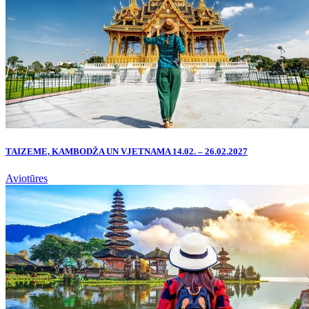
TAIZEME, KAMBODŽA UN VJETNAMA 14.02. – 26.02.2027
Aviotūres