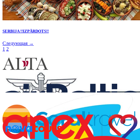
SERBIJA !!IZPĀRDOTS!!
Следующая →
1
2