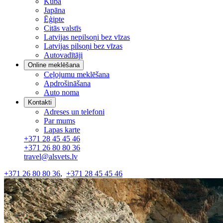
Kuba
Japāna
Ēģipte
Citās valstīs
Latvijas nepilsoņi bez vīzas
Latvijas pilsoņi bez vīzas
Autovadītāji
Online meklēšana
Ceļojumu meklēšana
Apdrošināšana
Auto noma
Kontakti
Adreses un telefoni
Par mums
Lapas karte
+371 28 45 45 46
+371 26 80 80 36
travel@alsvets.lv
+371 26 80 80 36
,
+371 28 45 45 46