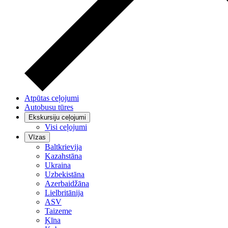
Atpūtas ceļojumi
Autobusu tūres
Ekskursiju ceļojumi
Visi ceļojumi
Vīzas
Baltkrievija
Kazahstāna
Ukraina
Uzbekistāna
Azerbaidžāna
Lielbritānija
ASV
Taizeme
Ķīna