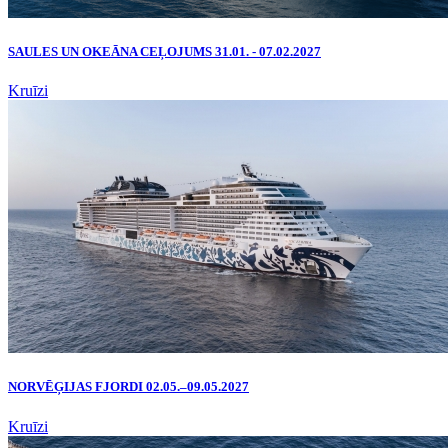
SAULES UN OKEĀNA CEĻOJUMS 31.01. - 07.02.2027
Kruīzi
NORVĒĢIJAS FJORDI 02.05.–09.05.2027
Kruīzi