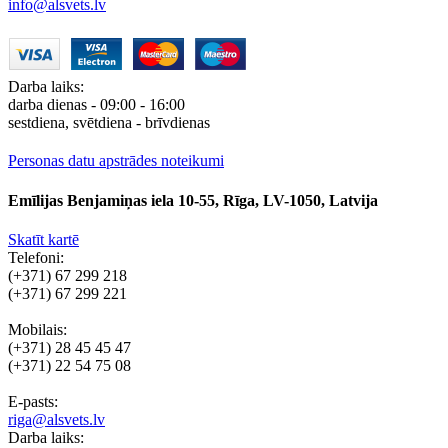
info@alsvets.lv
Darba laiks:
darba dienas - 09:00 - 16:00
sestdiena, svētdiena - brīvdienas
Personas datu apstrādes noteikumi
Emīlijas Benjamiņas iela 10-55, Rīga, LV-1050, Latvija
Skatīt kartē
Telefoni:
(+371) 67 299 218
(+371) 67 299 221
Mobilais:
(+371) 28 45 45 47
(+371) 22 54 75 08
E-pasts:
riga@alsvets.lv
Darba laiks: