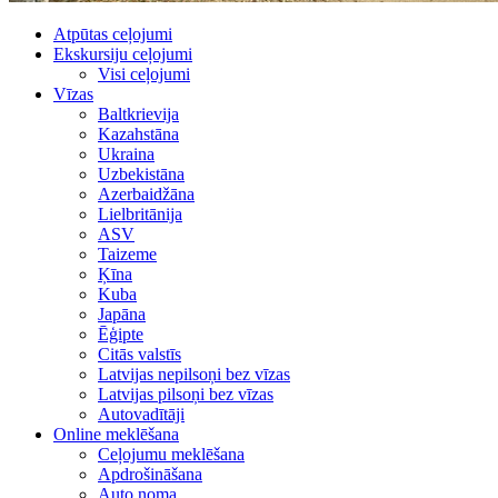
Atpūtas ceļojumi
Ekskursiju ceļojumi
Visi ceļojumi
Vīzas
Baltkrievija
Kazahstāna
Ukraina
Uzbekistāna
Azerbaidžāna
Lielbritānija
ASV
Taizeme
Ķīna
Kuba
Japāna
Ēģipte
Citās valstīs
Latvijas nepilsoņi bez vīzas
Latvijas pilsoņi bez vīzas
Autovadītāji
Online meklēšana
Ceļojumu meklēšana
Apdrošināšana
Auto noma