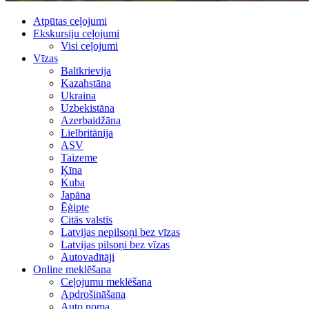
Atpūtas ceļojumi
Ekskursiju ceļojumi
Visi ceļojumi
Vīzas
Baltkrievija
Kazahstāna
Ukraina
Uzbekistāna
Azerbaidžāna
Lielbritānija
ASV
Taizeme
Ķīna
Kuba
Japāna
Ēģipte
Citās valstīs
Latvijas nepilsoņi bez vīzas
Latvijas pilsoņi bez vīzas
Autovadītāji
Online meklēšana
Ceļojumu meklēšana
Apdrošināšana
Auto noma