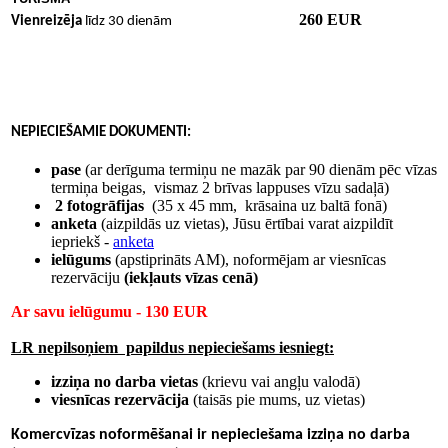
260 EUR
Vienreizēja
līdz 30 dienām
NEPIECIEŠAMIE DOKUMENTI
:
pase
(ar derīguma termiņu ne mazāk par 90 dienām pēc vīzas
termiņa beigas, vismaz 2 brīvas lappuses vīzu sadaļā)
2
fotogrāfijas
(35 х 45 mm, krāsaina uz baltā fonā)
anketa
(aizpildās uz vietas), Jūsu ērtībai varat aizpildīt
iepriekš -
anketa
ielūgums
(apstiprināts AM), noformējam ar viesnīcas
rezervāciju
(iekļauts vīzas cenā)
Ar savu ielūgumu - 130 EUR
LR nepilsoņiem papildus nepieciešams iesniegt:
izziņa no darba vietas
(krievu vai angļu valodā)
viesnīcas rezervācija
(taisās pie mums, uz vietas)
Komercvīzas noformēšanai ir nepieciešama izziņa no darba