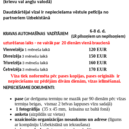
(krievu vai angļu valodā)
Daudzkārtējai vīzai ir nepieciešama vēstule petīcija no
partneriem Uzbekistānā
6-8 d. d.
KRAVAS AUTOMAŠĪNAS VADĪTĀJIEM
(
LR pilsoņiem un nepilsoņiem
)
uzturēšanas laiks – ne vairāk par
20
dienām vienā braucienā
120 EUR
Vienreizēja
1 mēneša laikā
150 EUR
Divreizēja
3 mēnešu laikā
160 EUR
Trīsreizēja
3 mēnešu laikā
170 EUR
Četreizēja
3 mēnešu laikā
Vīza tiek noformēta pēc pases kopijas, pases origināls ir
nepieciešams uz pēdējām divām dienām, vīzas ielīmēšanai.
NEPIECIEŠAMIE DOKUMENTI
:
pase
(ar derīguma termiņu ne mazāk par 90 dienām pēc vīzas
termiņa beigas, vismaz 2 brīvas lappuses vīzu sadaļā)
1 fotogrāfija
(35 х 45 mm, krāsaina uz baltā fonā)
anketa
(aizpildās uz vietas)
uzaicinošās organizācijas nosaukums un adrese
(līgums
ar kompāniju Uzbekistānā un iekraušana)