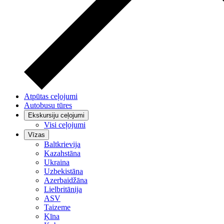
Atpūtas ceļojumi
Autobusu tūres
Ekskursiju ceļojumi
Visi ceļojumi
Vīzas
Baltkrievija
Kazahstāna
Ukraina
Uzbekistāna
Azerbaidžāna
Lielbritānija
ASV
Taizeme
Ķīna