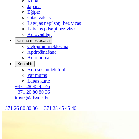
Kuba
Japāna
Ēģipte
Citās valstīs
Latvijas nepilsoņi bez vīzas
Latvijas pilsoņi bez vīzas
Autovadītāji
Online meklēšana
Ceļojumu meklēšana
Apdrošināšana
Auto noma
Kontakti
Adreses un telefoni
Par mums
Lapas karte
+371 28 45 45 46
+371 26 80 80 36
travel@alsvets.lv
+371 26 80 80 36
,
+371 28 45 45 46