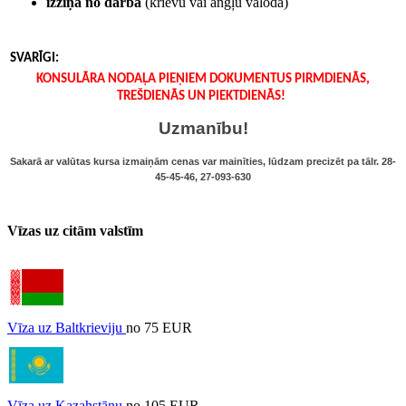
izziņa no darba
(krievu vai angļu valodā)
SVARĪGI
:
KONSULĀRA NODAĻA PIEŅIEM DOKUMENTUS PIRMDIENĀS,
TREŠDIENĀS UN PIEKTDIENĀS!
Uzmanību!
Sakarā ar valūtas kursa izmaiņām cenas var mainīties, lūdzam precizēt pa tālr.
28-
45-45-46, 27-093-630
Vīzas uz citām valstīm
Vīza uz Baltkrieviju
no 75 EUR
Vīza uz Kazahstānu
no 105 EUR