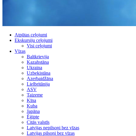
Atpūtas ceļojumi
Ekskursiju ceļojumi
Visi ceļojumi
Vīzas
Baltkrievija
Kazahstāna
Ukraina
Uzbekistāna
Azerbaidžāna
Lielbritānija
ASV
Taizeme
Ķīna
Kuba
Japāna
Ēģipte
Citās valstīs
Latvijas nepilsoņi bez vīzas
Latvijas pilsoņi bez vīzas