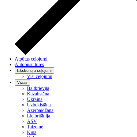
Atpūtas ceļojumi
Autobusu tūres
Ekskursiju ceļojumi
Visi ceļojumi
Vīzas
Baltkrievija
Kazahstāna
Ukraina
Uzbekistāna
Azerbaidžāna
Lielbritānija
ASV
Taizeme
Ķīna