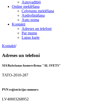
Autovadītāji
Online meklēšana
Ceļojumu meklēšana
Apdrošināšana
Auto noma
Kontakti
Adreses un telefoni
Par mums
Lapas karte
Kontakti
/
Adreses un telefoni
SIA Ražošanas komercfirma "AL SVETS"
TATO-2010-287
PVN reģistrācijas numurs:
LV40003268952