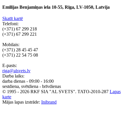
Emīlijas Benjamiņas iela 10-55, Rīga, LV-1050, Latvija
Skatīt kartē
Telefoni:
(+371) 67 299 218
(+371) 67 299 221
Mobilais:
(+371) 28 45 45 47
(+371) 22 54 75 08
E-pasts:
riga@alsvets.lv
Darba laiks:
darba dienas - 09:00 - 16:00
sestdiena, svētdiena - brīvdienas
© 1995 - 2026 RKF SIA "AL SVETS".
TATO-2010-287
Lapas
karte
Mājas lapas izstrāde:
Inibrand