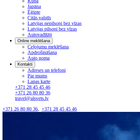
Kuba
Japāna
Ēģipte
Citās valstīs
Latvijas nepilsoņi bez vīzas
Latvijas pilsoņi bez vīzas
Autovadītāji
Online meklēšana
Ceļojumu meklēšana
Apdrošināšana
Auto noma
Kontakti
Adreses un telefoni
Par mums
Lapas karte
+371 28 45 45 46
+371 26 80 80 36
travel@alsvets.lv
+371 26 80 80 36
,
+371 28 45 45 46