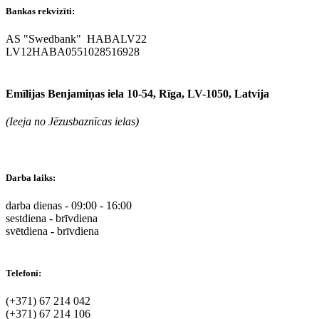
Bankas rekvizīti:
AS "Swedbank" HABALV22
LV12HABA0551028516928
Emīlijas Benjamiņas iela 10-54, Rīga, LV-1050, Latvija
(Ieeja no Jēzusbaznīcas ielas)
Darba laiks:
darba dienas - 09:00 - 16:00
sestdiena - brīvdiena
svētdiena - brīvdiena
Telefoni:
(+371) 67 214 042
(+371) 67 214 106