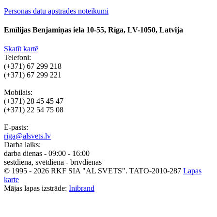
Personas datu apstrādes noteikumi
Emīlijas Benjamiņas iela 10-55, Rīga, LV-1050, Latvija
Skatīt kartē
Telefoni:
(+371) 67 299 218
(+371) 67 299 221
Mobilais:
(+371) 28 45 45 47
(+371) 22 54 75 08
E-pasts:
riga@alsvets.lv
Darba laiks:
darba dienas - 09:00 - 16:00
sestdiena, svētdiena - brīvdienas
© 1995 - 2026 RKF SIA "AL SVETS".
TATO-2010-287
Lapas
karte
Mājas lapas izstrāde:
Inibrand