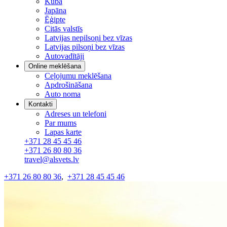
Kuba
Japāna
Ēģipte
Citās valstīs
Latvijas nepilsoņi bez vīzas
Latvijas pilsoņi bez vīzas
Autovadītāji
Online meklēšana
Ceļojumu meklēšana
Apdrošināšana
Auto noma
Kontakti
Adreses un telefoni
Par mums
Lapas karte
+371 28 45 45 46
+371 26 80 80 36
travel@alsvets.lv
+371 26 80 80 36
,
+371 28 45 45 46