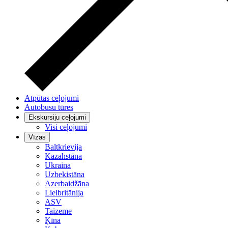
Atpūtas ceļojumi
Autobusu tūres
Ekskursiju ceļojumi
Visi ceļojumi
Vīzas
Baltkrievija
Kazahstāna
Ukraina
Uzbekistāna
Azerbaidžāna
Lielbritānija
ASV
Taizeme
Ķīna