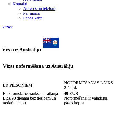
Kontakti
Adreses un telefoni
Par mums
Lapas karte
Vīzas
/
Vīza uz Austrāliju
Vīzas noformēšana uz Austrāliju
NOFORMĒŠANAS LAIKS
LR PILSOŅIEM
2-4 d.d.
Elektroniska iebraukšanās atļauja
40 EUR
Līdz 90 dienām bez tiesībam un
Noformēšanai ir vajadzīga
nodarbinātību
pases kopija