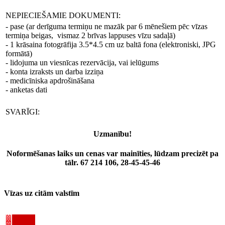
NEPIECIEŠAMIE DOKUMENTI:
- pase (ar derīguma termiņu ne mazāk par 6 mēnešiem pēc vīzas
termiņa beigas, vismaz 2 brīvas lappuses vīzu sadaļā)
- 1 krāsaina fotogrāfija 3.5*4.5 сm uz baltā fona (elektroniski, JPG
formātā)
- lidojuma un viesnīcas rezervācija, vai ielūgums
- konta izraksts un darba izziņa
- medicīniska apdrošināšana
- anketas dati
SVARĪGI:
Uzmanību!
Noformēšanas laiks un cenas var mainīties, lūdzam precizēt pa
tālr. 67 214 106, 28-45-45-46
Vīzas uz citām valstīm