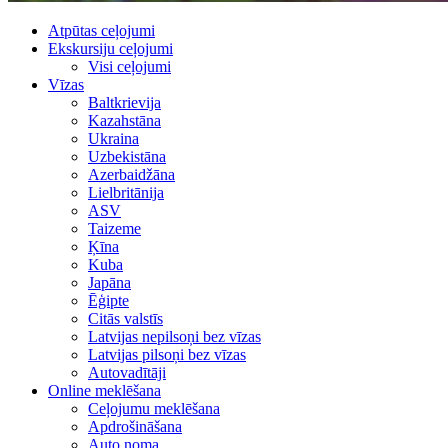
Atpūtas ceļojumi
Ekskursiju ceļojumi
Visi ceļojumi
Vīzas
Baltkrievija
Kazahstāna
Ukraina
Uzbekistāna
Azerbaidžāna
Lielbritānija
ASV
Taizeme
Ķīna
Kuba
Japāna
Ēģipte
Citās valstīs
Latvijas nepilsoņi bez vīzas
Latvijas pilsoņi bez vīzas
Autovadītāji
Online meklēšana
Ceļojumu meklēšana
Apdrošināšana
Auto noma