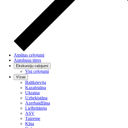
Atpūtas ceļojumi
Autobusu tūres
Ekskursiju ceļojumi
Visi ceļojumi
Vīzas
Baltkrievija
Kazahstāna
Ukraina
Uzbekistāna
Azerbaidžāna
Lielbritānija
ASV
Taizeme
Ķīna