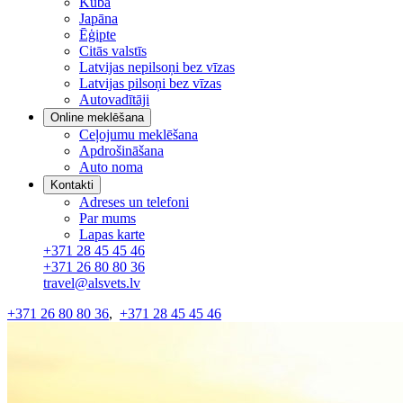
Kuba
Japāna
Ēģipte
Citās valstīs
Latvijas nepilsoņi bez vīzas
Latvijas pilsoņi bez vīzas
Autovadītāji
Online meklēšana
Ceļojumu meklēšana
Apdrošināšana
Auto noma
Kontakti
Adreses un telefoni
Par mums
Lapas karte
+371 28 45 45 46
+371 26 80 80 36
travel@alsvets.lv
+371 26 80 80 36
,
+371 28 45 45 46