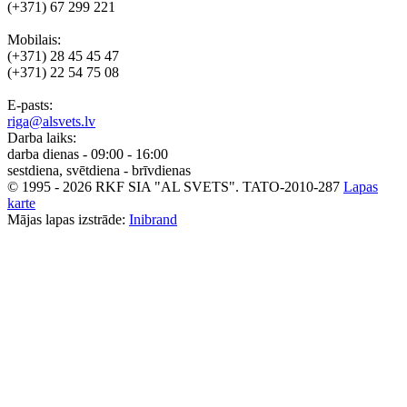
(+371) 67 299 221
Mobilais:
(+371) 28 45 45 47
(+371) 22 54 75 08
E-pasts:
riga@alsvets.lv
Darba laiks:
darba dienas - 09:00 - 16:00
sestdiena, svētdiena - brīvdienas
© 1995 - 2026 RKF SIA "AL SVETS".
TATO-2010-287
Lapas
karte
Mājas lapas izstrāde:
Inibrand