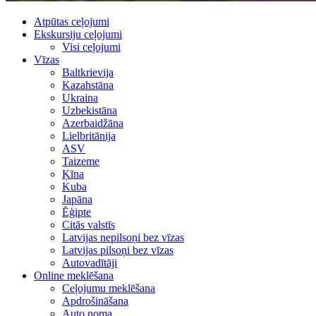
Atpūtas ceļojumi
Ekskursiju ceļojumi
Visi ceļojumi
Vīzas
Baltkrievija
Kazahstāna
Ukraina
Uzbekistāna
Azerbaidžāna
Lielbritānija
ASV
Taizeme
Ķīna
Kuba
Japāna
Ēģipte
Citās valstīs
Latvijas nepilsoņi bez vīzas
Latvijas pilsoņi bez vīzas
Autovadītāji
Online meklēšana
Ceļojumu meklēšana
Apdrošināšana
Auto noma