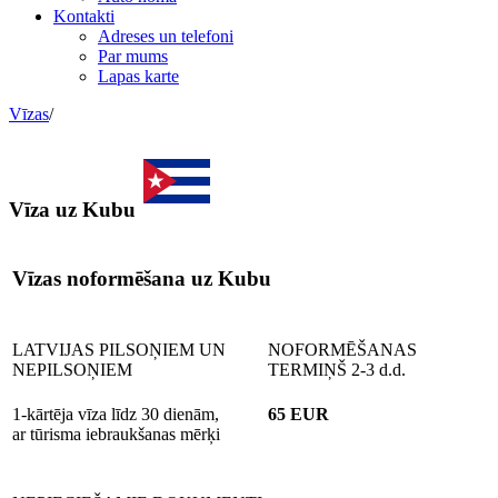
Kontakti
Adreses un telefoni
Par mums
Lapas karte
Vīzas
/
Vīza uz Kubu
Vīzas noformēšana uz Kubu
LATVIJAS PILSOŅIEM UN
NOFORMĒŠANAS
NEPILSOŅIEM
TERMIŅŠ 2-3 d.d.
1-kārtēja vīza līdz 30 dienām,
65 EUR
ar tūrisma iebraukšanas mērķi