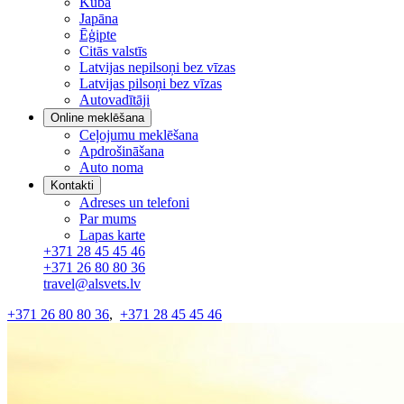
Kuba
Japāna
Ēģipte
Citās valstīs
Latvijas nepilsoņi bez vīzas
Latvijas pilsoņi bez vīzas
Autovadītāji
Online meklēšana
Ceļojumu meklēšana
Apdrošināšana
Auto noma
Kontakti
Adreses un telefoni
Par mums
Lapas karte
+371 28 45 45 46
+371 26 80 80 36
travel@alsvets.lv
+371 26 80 80 36
,
+371 28 45 45 46