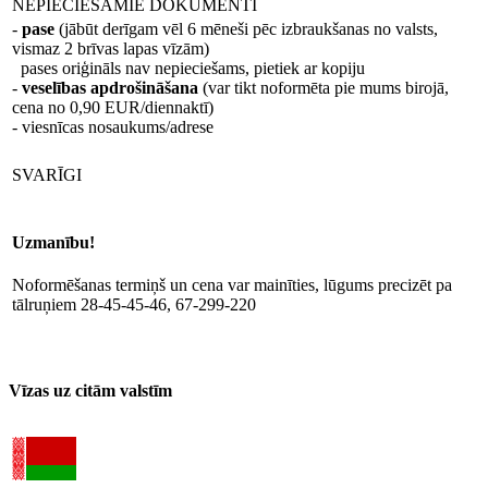
NEPIECIEŠAMIE DOKUMENTI
-
pase
(jābūt derīgam vēl 6 mēneši pēc izbraukšanas no valsts,
vismaz 2 brīvas lapas vīzām)
pases oriģināls nav nepieciešams, pietiek ar kopiju
-
veselības apdrošināšana
(var tikt noformēta pie mums birojā,
cena no 0,90 EUR/diennaktī)
- viesnīcas nosaukums/adrese
SVARĪGI
Uzmanību!
Noformēšanas termiņš un cena var mainīties, lūgums precizēt pa
tālruņiem 28-45-45-46, 67-299-220
Vīzas uz citām valstīm