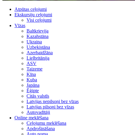
Atpūtas ceļojumi
Ekskursiju ceļojumi
Visi ceļojumi
Vīzas
Baltkrievija
Kazahstāna
Ukraina
Uzbekistāna
Azerbaidžāna
Lielbritānija
ASV
Taizeme
Ķīna
Kuba
Japāna
Ēģipte
Citās valstīs
Latvijas nepilsoņi bez vīzas
Latvijas pilsoņi bez vīzas
Autovadītāji
Online meklēšana
Ceļojumu meklēšana
Apdrošināšana
Auto noma