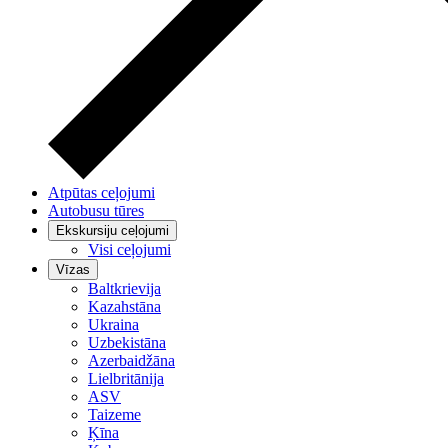
Atpūtas ceļojumi
Autobusu tūres
Ekskursiju ceļojumi
Visi ceļojumi
Vīzas
Baltkrievija
Kazahstāna
Ukraina
Uzbekistāna
Azerbaidžāna
Lielbritānija
ASV
Taizeme
Ķīna