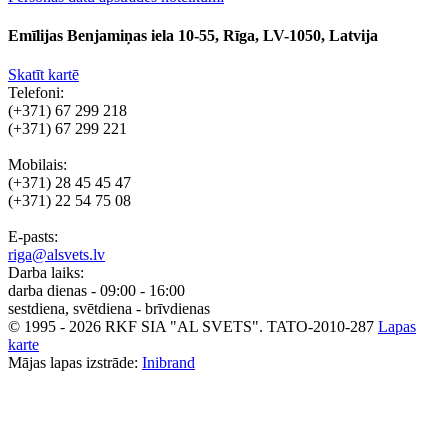
Emīlijas Benjamiņas iela 10-55, Rīga, LV-1050, Latvija
Skatīt kartē
Telefoni:
(+371) 67 299 218
(+371) 67 299 221
Mobilais:
(+371) 28 45 45 47
(+371) 22 54 75 08
E-pasts:
riga@alsvets.lv
Darba laiks:
darba dienas - 09:00 - 16:00
sestdiena, svētdiena - brīvdienas
© 1995 - 2026 RKF SIA "AL SVETS".
TATO-2010-287
Lapas
karte
Mājas lapas izstrāde:
Inibrand