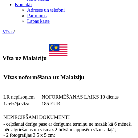
Kontakti
Adreses un telefoni
Par mums
Lapas karte
Vīzas
/
Vīza uz Malaiziju
Vīzas noformēšana uz Malaiziju
LR nepilsoņiem
NOFORMĒŠANAS LAIKS 10 dienas
1-reizēja vīza
185 EUR
NEPIECIEŠAMI DOKUMENTI
- ceļošanai derīga pase ar derīguma termiņu ne mazāk kā 6 mēneši
pēc atgriešanas un vismaz 2 brīvām lappusēm vīzu sadaļā;
- 2 fotogrāfijas 3.5 x 5 cm;