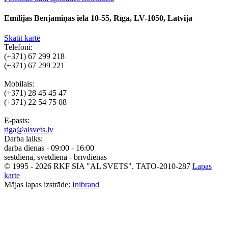
Emīlijas Benjamiņas iela 10-55, Rīga, LV-1050, Latvija
Skatīt kartē
Telefoni:
(+371) 67 299 218
(+371) 67 299 221
Mobilais:
(+371) 28 45 45 47
(+371) 22 54 75 08
E-pasts:
riga@alsvets.lv
Darba laiks:
darba dienas - 09:00 - 16:00
sestdiena, svētdiena - brīvdienas
© 1995 - 2026 RKF SIA "AL SVETS".
TATO-2010-287
Lapas
karte
Mājas lapas izstrāde:
Inibrand