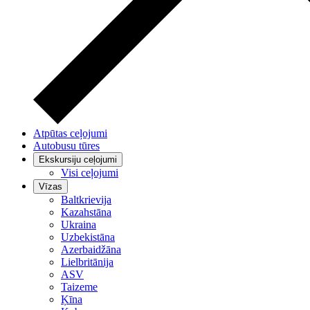
Atpūtas ceļojumi
Autobusu tūres
Ekskursiju ceļojumi
Visi ceļojumi
Vīzas
Baltkrievija
Kazahstāna
Ukraina
Uzbekistāna
Azerbaidžāna
Lielbritānija
ASV
Taizeme
Ķīna