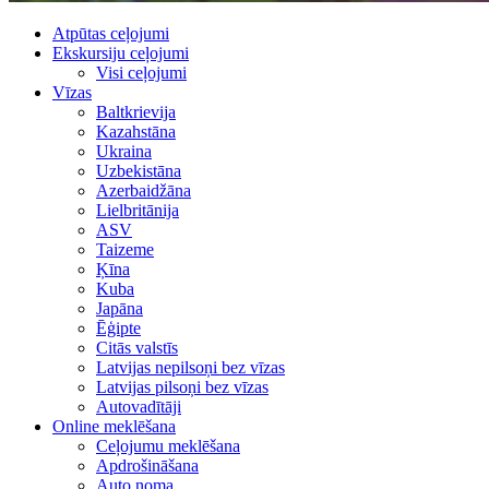
Atpūtas ceļojumi
Ekskursiju ceļojumi
Visi ceļojumi
Vīzas
Baltkrievija
Kazahstāna
Ukraina
Uzbekistāna
Azerbaidžāna
Lielbritānija
ASV
Taizeme
Ķīna
Kuba
Japāna
Ēģipte
Citās valstīs
Latvijas nepilsoņi bez vīzas
Latvijas pilsoņi bez vīzas
Autovadītāji
Online meklēšana
Ceļojumu meklēšana
Apdrošināšana
Auto noma