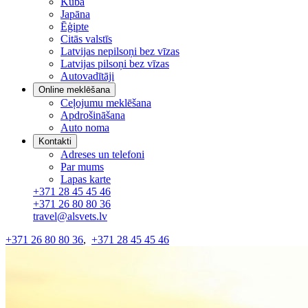
Kuba
Japāna
Ēģipte
Citās valstīs
Latvijas nepilsoņi bez vīzas
Latvijas pilsoņi bez vīzas
Autovadītāji
Online meklēšana
Ceļojumu meklēšana
Apdrošināšana
Auto noma
Kontakti
Adreses un telefoni
Par mums
Lapas karte
+371 28 45 45 46
+371 26 80 80 36
travel@alsvets.lv
+371 26 80 80 36
,
+371 28 45 45 46