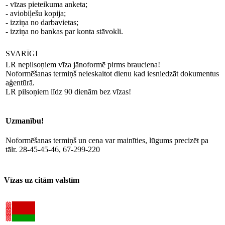
- vīzas pieteikuma anketa;
- aviobiļešu kopija;
- izziņa no darbavietas;
- izziņa no bankas par konta stāvokli.
SVARĪGI
LR nepilsoņiem vīza jānoformē pirms brauciena!
Noformēšanas termiņš neieskaitot dienu kad iesniedzāt dokumentus
aģentūrā.
LR pilsoņiem līdz 90 dienām bez vīzas!
Uzmanību!
Noformēšanas termiņš un cena var mainīties, lūgums precizēt pa
tālr. 28-45-45-46, 67-299-220
Vīzas uz citām valstīm