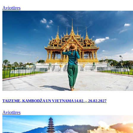
Aviotūres
TAIZEME, KAMBODŽA UN VJETNAMA 14.02. – 26.02.2027
Aviotūres