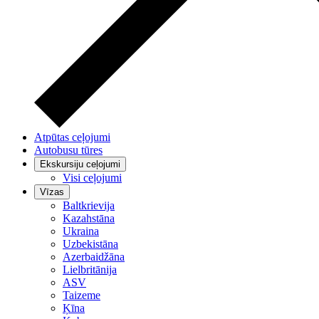
Atpūtas ceļojumi
Autobusu tūres
Ekskursiju ceļojumi
Visi ceļojumi
Vīzas
Baltkrievija
Kazahstāna
Ukraina
Uzbekistāna
Azerbaidžāna
Lielbritānija
ASV
Taizeme
Ķīna