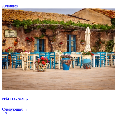
Aviotūres
ITĀLIJA - Sicīlija
Следующая →
1
2