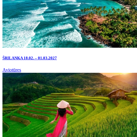
ŠRILANKA 18.02. – 01.03.2027
Aviotūres