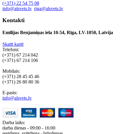
(+371) 22 54 75 08
info@alsvets.lv
riga@alsvets.lv
Kontakti
Emīlijas Benjamiņas iela 10-54, Rīga, LV-1050, Latvija
Skatīt kartē
Telefoni:
(+371) 67 214 042
(+371) 67 214 106
Mobilais:
(+371) 28 45 45 46
(+371) 26 80 80 36
E-pasts:
info@alsvets.lv
Darba laiks:
darba dienas - 09:00 - 16:00
sestdiena, svētdiena - brīvdienas