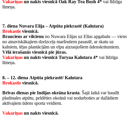
Vakariņas
un nakts viesnīcā
Oak Ray Tea Bush 4*
vai līdzīga
līmeņa.
7. diena Nuvara Elija – Atpūta piekrastē (Kalutara)
Brokastis
viesnīcā.
Brauciens ar vilcienu
no Nuwara Elijas uz Ellas apgabalu — viens
no ainaviskākajiem dzelzceļa maršrutiem pasaulē, ar skatu uz
kalniem, tējas plantācijām un elpu aizraujošiem ūdenskritumiem.
Vēlā ierašanās viesnīcā pie jūras.
Vakariņas
un nakts viesnīcā
Turyaa Kalutara 4*
vai līdzīga
līmeņa.
8. – 12. diena
Atpūta piekrastē/ Kalutara
Brokastis
viesnīcā.
Brīvas dienas pie Indijas okeāna krasta
. Šajā laikā var baudīt
pludmales atpūtu, peldēties okeānā vai nodarboties ar dažādiem
aktīvajiem ūdens sporta veidiem.
V
akariņas
un nakts viesnīcā.