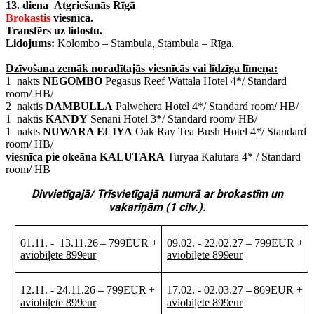
1
3
. diena Atgriešanās Rīgā
Brokastis
viesnīcā.
Transfērs uz lidostu.
Lidojums:
Kolombo – Stambula, Stambula – Rīga.
Dzīvošana zemāk noradītajās viesnīcās vai līdzīga līmeņa:
1 nakts
NEGOMBO
Pegasus Reef Wattala Hotel
4*/ Standard
room/ HB/
2 naktis
DAMBULLA
Palwehera Hotel 4*/ Standard room/ HB/
1 naktis
KANDY
Senani Hotel 3*/ Standard room/ HB/
1 nakts
NUWARA ELIYA
Oak Ray Tea Bush Hotel 4*/ Standard
room/ HB/
viesnīca pie okeāna
KALUTARA
Turyaa Kalutara 4* / Standard
room/ HB
Divvietīgajā/ Trīsvietīgajā numurā ar brokastīm un
vakariņām (1 cilv.).
01.11.
-
13.11.26
–
799EUR
+
09.02.
-
22.02.27
–
799EUR
+
aviobiļete
899eur
aviobiļete
899eur
12.11.
-
24.11.26
–
799EUR
+
17.02.
-
02.03.27
–
869EUR +
aviobiļete
899eur
aviobiļete
899eur