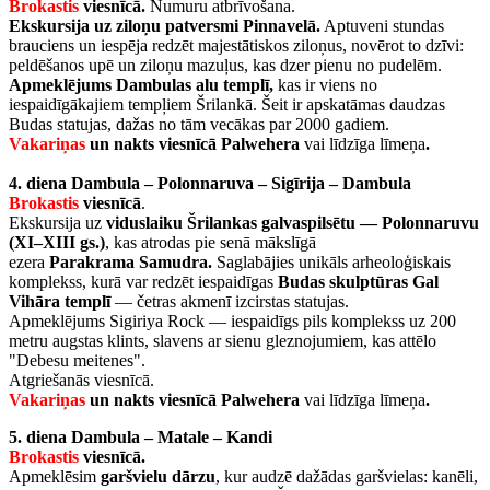
Brokastis
viesnīcā.
Numuru atbrīvošana.
Ekskursija uz ziloņu patversmi Pinnavelā.
Aptuveni stundas
brauciens un iespēja redzēt majestātiskos ziloņus, novērot to dzīvi:
peldēšanos upē un ziloņu mazuļus, kas dzer pienu no pudelēm.
Apmeklējums Dambulas alu templī,
kas ir viens no
iespaidīgākajiem tempļiem Šrilankā. Šeit ir apskatāmas daudzas
Budas statujas, dažas no tām vecākas par 2000 gadiem.
Vakariņas
un nakts viesnīcā Palwehera
vai līdzīga līmeņa
.
4. diena Dambula – Polonnaruva – Sigīrija – Dambula
Brokastis
viesnīcā
.
Ekskursija uz
viduslaiku Šrilankas galvaspilsētu
— Polonnaruvu
(XI–XIII gs.)
, kas atrodas pie senā mākslīgā
ezera
Parakrama
Samudra.
Saglabājies unikāls arheoloģiskais
komplekss, kurā var redzēt iespaidīgas
Budas skulptūras Gal
Vihāra templī
— četras akmenī izcirstas statujas.
Apmeklējums Sigiriya Rock — iespaidīgs pils komplekss uz 200
metru augstas klints, slavens ar sienu gleznojumiem, kas attēlo
"Debesu meitenes".
Atgriešanās viesnīcā.
Vakariņas
un nakts viesnīcā
Palwehera
vai līdzīga līmeņa
.
5. diena Dambula – Matale – Kandi
Brokastis
viesnīcā.
Apmeklēsim
garšvielu dārzu
, kur audzē dažādas garšvielas: kanēli,