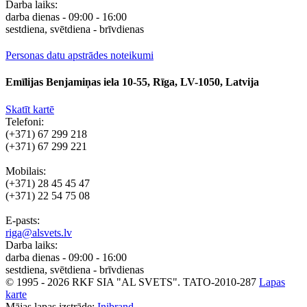
Darba laiks:
darba dienas - 09:00 - 16:00
sestdiena, svētdiena - brīvdienas
Personas datu apstrādes noteikumi
Emīlijas Benjamiņas iela 10-55, Rīga, LV-1050, Latvija
Skatīt kartē
Telefoni:
(+371) 67 299 218
(+371) 67 299 221
Mobilais:
(+371) 28 45 45 47
(+371) 22 54 75 08
E-pasts:
riga@alsvets.lv
Darba laiks:
darba dienas - 09:00 - 16:00
sestdiena, svētdiena - brīvdienas
© 1995 - 2026 RKF SIA "AL SVETS".
TATO-2010-287
Lapas
karte
Mājas lapas izstrāde:
Inibrand