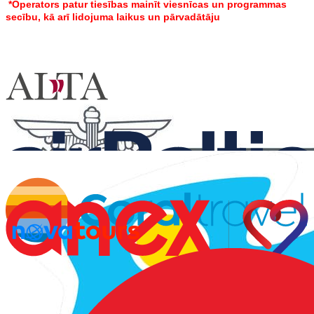
*
Operators patur tiesības mainīt viesnīcas un programmas
secību, kā arī lidojuma laikus un pārvadātāju