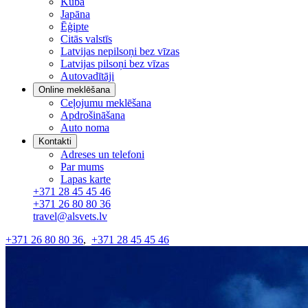
Kuba
Japāna
Ēģipte
Citās valstīs
Latvijas nepilsoņi bez vīzas
Latvijas pilsoņi bez vīzas
Autovadītāji
Online meklēšana
Ceļojumu meklēšana
Apdrošināšana
Auto noma
Kontakti
Adreses un telefoni
Par mums
Lapas karte
+371 28 45 45 46
+371 26 80 80 36
travel@alsvets.lv
+371 26 80 80 36
,
+371 28 45 45 46