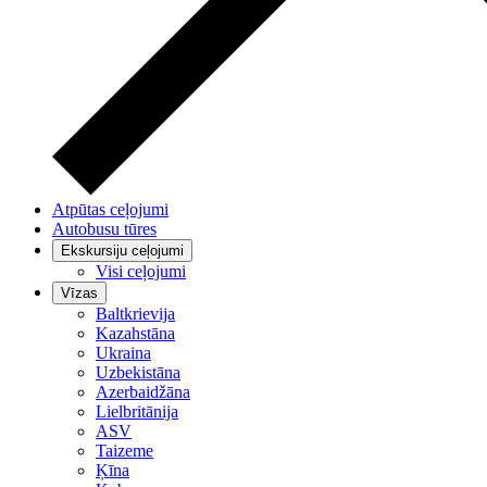
Atpūtas ceļojumi
Autobusu tūres
Ekskursiju ceļojumi
Visi ceļojumi
Vīzas
Baltkrievija
Kazahstāna
Ukraina
Uzbekistāna
Azerbaidžāna
Lielbritānija
ASV
Taizeme
Ķīna