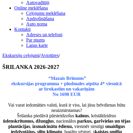
Autovadītāji
Online meklēšana
Ceļojumu meklēšana
Apdrošināšana
Auto noma
Kontakti
Adreses un telefoni
Par mums
Lapas karte
Ekskursiju ceļojumi
/
Aviotūres
/
ŠRILANKA 2026-2027
“Mazais Brīnums”
ekskursijas programma + pludmales atpūta 4* viesnīcā
ar brokastīm un vakariņām
No 1698 EUR
Vai varat iedomāties valsti, kurā ir viss, lai jūsu brīvdienas būtu
neaizmirstamas?
Šrilanka piedāvā pārsteidzošus
kalnus
, kristāldzidrus
ūdenskritumus, džungļus
, nacionālos
parkus, garšvielas un tējas
plantācijas
,
izsmalcinātu ēdienu,
vienmēr sirsnīgi
smaidīgus
iedzīvotājus, siltu klimatu
, bagātu vēsturi, s
kaistas smilšu