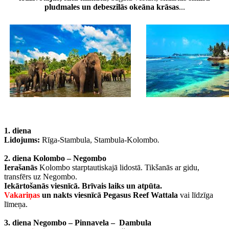
pludmales un debeszilās okeāna krāsas
...
1. diena
Lidojums:
Rīga-Stambula, Stambula-Kolombo
.
2. diena Kolombo – Negombo
Ierašanās
Kolombo starptautiskajā lidostā. Tikšanās ar gidu,
transfērs uz Negombo.
Iekārtošanās viesnīcā. Brīvais laiks un atpūta.
Vakariņas
un nakts viesnīcā Pegasus Reef Wattala
vai līdzīga
līmeņa.
3. diena Negombo – Pinnavela – Dambula