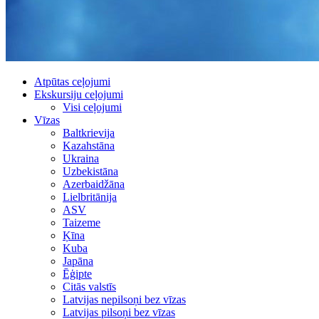
Atpūtas ceļojumi
Ekskursiju ceļojumi
Visi ceļojumi
Vīzas
Baltkrievija
Kazahstāna
Ukraina
Uzbekistāna
Azerbaidžāna
Lielbritānija
ASV
Taizeme
Ķīna
Kuba
Japāna
Ēģipte
Citās valstīs
Latvijas nepilsoņi bez vīzas
Latvijas pilsoņi bez vīzas