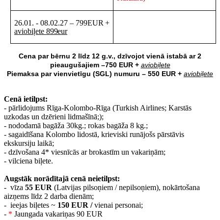
26.01.
-
08.02.27
–
799EUR
+
aviobiļete
899eur
Cena par bērnu 2 līdz 12 g.v., dzīvojot vienā istabā ar 2
pieaugušajiem
–750 EUR
+
aviobiļete
Piemaksa par vienvietīgu (SGL) numuru – 550 EUR
+
aviobiļete
Cenā ietilpst:
- pārlidojums Rīga-Kolombo-Rīga (Turkish Airlines; Karstās
uzkodas un dzērieni lidmašīnā;);
- nododamā bagāža 30kg.; rokas bagāža 8 kg.;
- sagaidīšana Kolombo lidostā, krieviski runājošs pārstāvis
ekskursiju laikā;
- dzīvošana 4* viesnīcās ar brokastīm un vakariņām;
- vilciena biļete.
Augstāk norādītajā cenā neietilpst:
- vīza
55 EUR
(Latvijas pilsoņiem / nepilsoņiem), nokārtošana
aizņems līdz 2 darba dienām;
- ieejas biļetes ~
150 EUR /
vienai personai;
-
*
Jaungada vakariņas 90 EUR