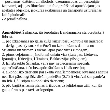
- pusdienas, dzērieni un alkohols, dzeramnaudas un personīgie
izdevumi, atļaujas filmēšanai un fotografēšanai apmeklējamajos
apskates objektos, jebkuras ekskursijas un transports uzturēšanās
laikā pludmalē;
- Apdrošināšana.
Apmeklējot Šrilanku,
jūs ierodaties Bandaranaike starptautiskajā
lidostā.
1. pēc izkāpšanas no gaisa kuģa jāiziet pasu kontrole un jāuzrāda:
derīga pase (vismaz 6 mēneši no izbraukšanas datuma no
Šrilankas un vismaz 3 tukšas lapas pasē vīzas zīmogam);
2. pirms ceļojuma ir jānoformē onlain vīza (Latvijas, Lietuvas,
Igaunijas, Krievijas, Ukrainas, Baltkrievijas pilsoņiem);
3. lai iebrauktu Šrilankā, vairs nav nepieciešama speciāla
apdrošināšana, taču bez apdrošināšanas labāk neceļot;
4. alkoholisko dzērienu (tai skaitā vīna/šampanieša) ievešanas atļauja
nedrīkst pārsniegt līdz divām pudelēm (0,75 l) vīna/vai šampanieša
un līdz 1,5 l stipro alkoholisko dzērienu;
5. pēc bagāžas izsniegšanas ir jādodas uz ielidošanas zāli, kur jūs
gaida firmas pārstāvis ar logotipu.