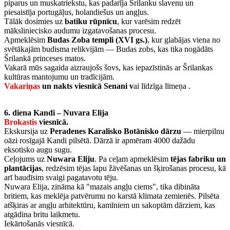
piparus un muskatriekstu, kas padarīja Šrilanku slavenu un
piesaistīja portugāļus, holandiešus un angļus.
Tālāk dosimies uz
batiku rūpnīcu
, kur varēsim redzēt
māksliniecisko audumu izgatavošanas procesu.
Apmeklēsim
Budas Zoba templi (XVI gs.)
, kur glabājas viena no
svētākajām budisma relikvijām — Budas zobs, kas tika nogādāts
Šrilankā princeses matos.
Vakarā mūs sagaida aizraujošs šovs, kas iepazīstinās ar Šrilankas
kultūras mantojumu un tradīcijām.
Vakariņas
un nakts viesnīcā
Senani v
ai līdzīga līmeņa .
6. diena Kandi – Nuvara Elija
Brokastis
viesnīcā.
Ekskursija uz
Peradenes Karalisko Botānisko dārzu
— mierpilnu
oāzi rosīgajā Kandi pilsētā. Dārzā ir apmēram 4000 dažādu
eksotisko augu sugu.
Ceļojums uz
Nuwara Eliju
. Pa ceļam apmeklēsim
tējas fabriku un
plantācijas
, redzēsim tējas lapu žāvēšanas un šķirošanas procesu, kā
arī baudīsim svaigi pagatavotu tēju.
Nuwara Elija, zināma kā "mazais angļu ciems", tika dibināta
britiem, kas meklēja patvērumu no karstā klimata zemienēs. Pilsēta
atšķiras ar angļu arhitektūru, kamīniem un sakoptām dārziem, kas
atgādina britu laikmetu.
Iekārtošanās viesnīcā.