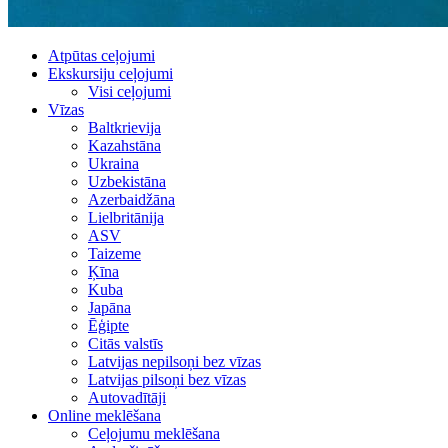
Atpūtas ceļojumi
Ekskursiju ceļojumi
Visi ceļojumi
Vīzas
Baltkrievija
Kazahstāna
Ukraina
Uzbekistāna
Azerbaidžāna
Lielbritānija
ASV
Taizeme
Ķīna
Kuba
Japāna
Ēģipte
Citās valstīs
Latvijas nepilsoņi bez vīzas
Latvijas pilsoņi bez vīzas
Autovadītāji
Online meklēšana
Ceļojumu meklēšana