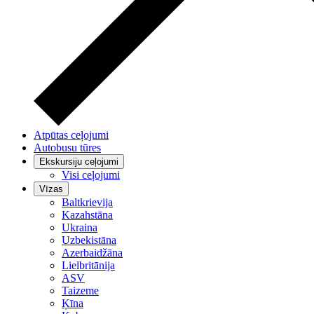
Atpūtas ceļojumi
Autobusu tūres
Ekskursiju ceļojumi
Visi ceļojumi
Vīzas
Baltkrievija
Kazahstāna
Ukraina
Uzbekistāna
Azerbaidžāna
Lielbritānija
ASV
Taizeme
Ķīna