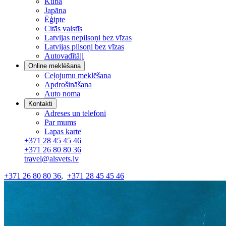
Kuba
Japāna
Ēģipte
Citās valstīs
Latvijas nepilsoņi bez vīzas
Latvijas pilsoņi bez vīzas
Autovadītāji
Online meklēšana
Ceļojumu meklēšana
Apdrošināšana
Auto noma
Kontakti
Adreses un telefoni
Par mums
Lapas karte
+371 28 45 45 46
+371 26 80 80 36
travel@alsvets.lv
+371 26 80 80 36
,
+371 28 45 45 46