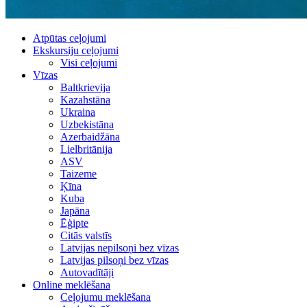
Atpūtas ceļojumi
Ekskursiju ceļojumi
Visi ceļojumi
Vīzas
Baltkrievija
Kazahstāna
Ukraina
Uzbekistāna
Azerbaidžāna
Lielbritānija
ASV
Taizeme
Ķīna
Kuba
Japāna
Ēģipte
Citās valstīs
Latvijas nepilsoņi bez vīzas
Latvijas pilsoņi bez vīzas
Autovadītāji
Online meklēšana
Ceļojumu meklēšana