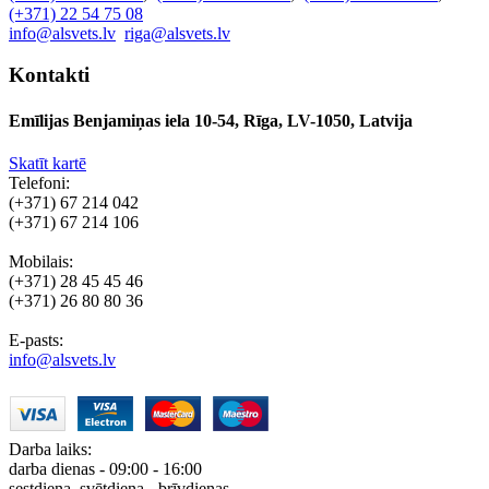
(+371) 22 54 75 08
info@alsvets.lv
riga@alsvets.lv
Kontakti
Emīlijas Benjamiņas iela 10-54, Rīga, LV-1050, Latvija
Skatīt kartē
Telefoni:
(+371) 67 214 042
(+371) 67 214 106
Mobilais:
(+371) 28 45 45 46
(+371) 26 80 80 36
E-pasts:
info@alsvets.lv
Darba laiks:
darba dienas - 09:00 - 16:00
sestdiena, svētdiena - brīvdienas