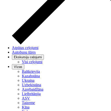
Atpūtas ceļojumi
Autobusu tūres
Ekskursiju ceļojumi
Visi ceļojumi
Vīzas
Baltkrievija
Kazahstāna
Ukraina
Uzbekistāna
Azerbaidžāna
Lielbritānija
ASV
Taizeme
Ķīna