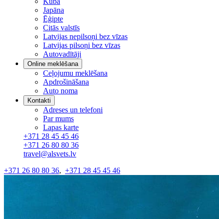
Kuba
Japāna
Ēģipte
Citās valstīs
Latvijas nepilsoņi bez vīzas
Latvijas pilsoņi bez vīzas
Autovadītāji
Online meklēšana
Ceļojumu meklēšana
Apdrošināšana
Auto noma
Kontakti
Adreses un telefoni
Par mums
Lapas karte
+371 28 45 45 46
+371 26 80 80 36
travel@alsvets.lv
+371 26 80 80 36
,
+371 28 45 45 46