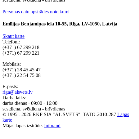
Personas datu apstrādes noteikumi
Emīlijas Benjamiņas iela 10-55, Rīga, LV-1050, Latvija
Skatīt kartē
Telefoni:
(+371) 67 299 218
(+371) 67 299 221
Mobilais:
(+371) 28 45 45 47
(+371) 22 54 75 08
E-pasts:
riga@alsvets.lv
Darba laiks:
darba dienas - 09:00 - 16:00
sestdiena, svētdiena - brīvdienas
© 1995 - 2026 RKF SIA "AL SVETS".
TATO-2010-287
Lapas
karte
Mājas lapas izstrāde:
Inibrand