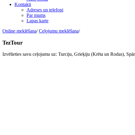
Kontakti
Adreses un telefoni
Par mums
Lapas karte
Online meklēšana
/
Ceļojumu meklēšana
/
TezTour
Izvēlieties savu ceļojumu uz: Turciju, Grieķiju (Krēta un Rodas), Spā