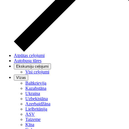
Atpūtas ceļojumi
Autobusu tūres
Ekskursiju ceļojumi
Visi ceļojumi
Vīzas
Baltkrievija
Kazahstāna
Ukraina
Uzbekistāna
Azerbaidžāna
Lielbritānija
ASV
Taizeme
Ķīna