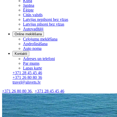
Kuba
Japāna
Ēģipte
Citās valstīs
Latvijas nepilsoņi bez vīzas
Latvijas pilsoņi bez vīzas
Autovadītāji
Online meklēšana
Ceļojumu meklēšana
Apdrošināšana
Auto noma
Kontakti
Adreses un telefoni
Par mums
Lapas karte
+371 28 45 45 46
+371 26 80 80 36
travel@alsvets.lv
+371 26 80 80 36
,
+371 28 45 45 46