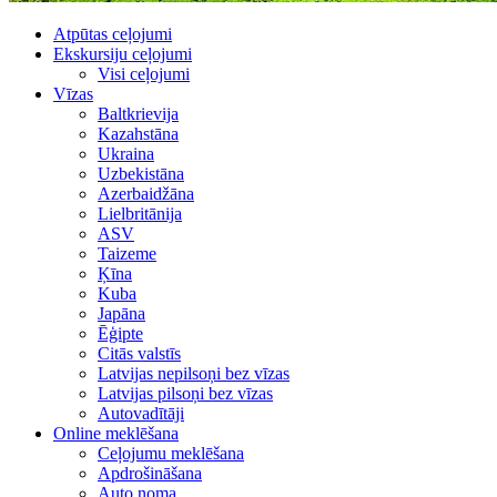
Atpūtas ceļojumi
Ekskursiju ceļojumi
Visi ceļojumi
Vīzas
Baltkrievija
Kazahstāna
Ukraina
Uzbekistāna
Azerbaidžāna
Lielbritānija
ASV
Taizeme
Ķīna
Kuba
Japāna
Ēģipte
Citās valstīs
Latvijas nepilsoņi bez vīzas
Latvijas pilsoņi bez vīzas
Autovadītāji
Online meklēšana
Ceļojumu meklēšana
Apdrošināšana
Auto noma