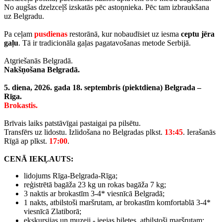
No augšas dzelzceļš izskatās pēc astoņnieka. Pēc tam izbraukšana
uz Belgradu.
Pa ceļam
pusdienas
restorānā, kur nobaudīsiet uz iesma
ceptu jēra
gaļu
. Tā ir tradicionāla gaļas pagatavošanas metode Serbijā.
Atgriešanās Belgradā.
Nakšņošana Belgradā.
5. diena, 2026. gada 18. septembris (piektdiena) Belgrada –
Rīga.
Brokastis.
Brīvais laiks patstāvīgai pastaigai pa pilsētu.
Transfērs uz lidostu. Izlidošana no Belgradas plkst.
13:45
. Ierašanās
Rīgā ap plkst.
17:00
.
CENĀ IEKĻAUTS:
lidojums Rīga-Belgrada-Rīga;
reģistrētā bagāža 23 kg un rokas bagāža 7 kg;
3 naktis ar brokastīm 3-4* viesnīcā Belgradā;
1 nakts, atbilstoši maršrutam, ar brokastīm komfortablā 3-4*
viesnīcā Zlatiborā;
ekskursijas un muzeji - ieejas biļetes, atbilstoši maršrutam;