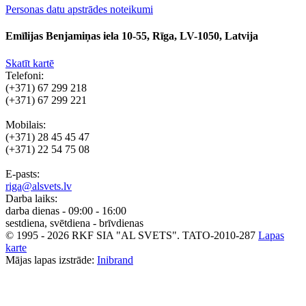
Personas datu apstrādes noteikumi
Emīlijas Benjamiņas iela 10-55, Rīga, LV-1050, Latvija
Skatīt kartē
Telefoni:
(+371) 67 299 218
(+371) 67 299 221
Mobilais:
(+371) 28 45 45 47
(+371) 22 54 75 08
E-pasts:
riga@alsvets.lv
Darba laiks:
darba dienas - 09:00 - 16:00
sestdiena, svētdiena - brīvdienas
© 1995 - 2026 RKF SIA "AL SVETS".
TATO-2010-287
Lapas
karte
Mājas lapas izstrāde:
Inibrand