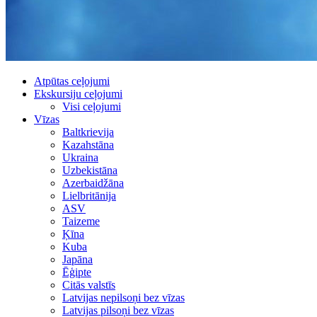
Atpūtas ceļojumi
Ekskursiju ceļojumi
Visi ceļojumi
Vīzas
Baltkrievija
Kazahstāna
Ukraina
Uzbekistāna
Azerbaidžāna
Lielbritānija
ASV
Taizeme
Ķīna
Kuba
Japāna
Ēģipte
Citās valstīs
Latvijas nepilsoņi bez vīzas
Latvijas pilsoņi bez vīzas