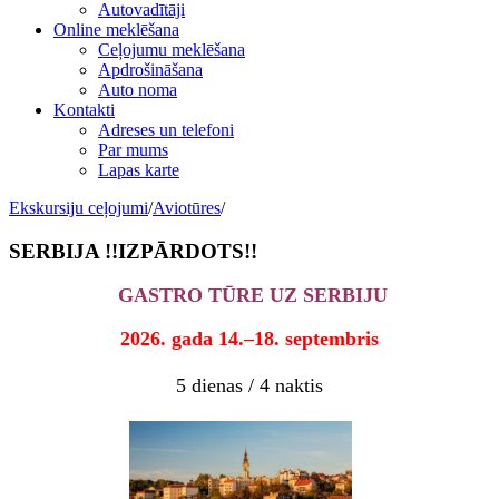
Autovadītāji
Online meklēšana
Ceļojumu meklēšana
Apdrošināšana
Auto noma
Kontakti
Adreses un telefoni
Par mums
Lapas karte
Ekskursiju ceļojumi
/
Aviotūres
/
SERBIJA !!IZPĀRDOTS!!
GASTRO TŪRE UZ SERBIJU
2026. gada 14.–18. septembris
5 dienas / 4 naktis