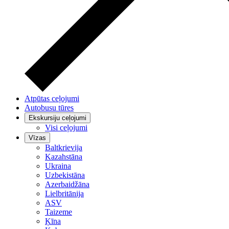
Atpūtas ceļojumi
Autobusu tūres
Ekskursiju ceļojumi
Visi ceļojumi
Vīzas
Baltkrievija
Kazahstāna
Ukraina
Uzbekistāna
Azerbaidžāna
Lielbritānija
ASV
Taizeme
Ķīna