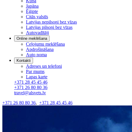
Kuba
Japāna
Ēģipte
Citās valstīs
Latvijas nepilsoņi bez vīzas
Latvijas pilsoņi bez vīzas
Autovadītāji
Online meklēšana
Ceļojumu meklēšana
Apdrošināšana
Auto noma
Kontakti
Adreses un telefoni
Par mums
Lapas karte
+371 28 45 45 46
+371 26 80 80 36
travel@alsvets.lv
+371 26 80 80 36
,
+371 28 45 45 46