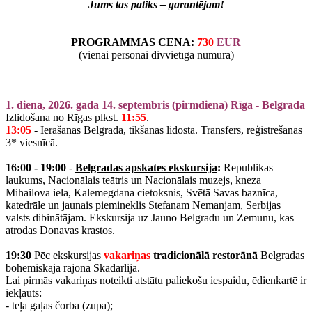
Jums tas patiks – garantējam!
PROGRAMMAS CENA:
730
EUR
(vienai personai divvietīgā numurā)
1. diena, 2026. gada 14. septembris (pirmdiena) Rīga - Belgrada
Izlidošana no Rīgas plkst.
11:55
.
13:05
- Ierašanās Belgradā, tikšanās lidostā. Transfērs, reģistrēšanās
3* viesnīcā.
16:00 - 19:00
-
Belgradas apskates ekskursija
:
Republikas
laukums, Nacionālais teātris un Nacionālais muzejs, kneza
Mihailova iela, Kalemegdana cietoksnis, Svētā Savas baznīca,
katedrāle un jaunais piemineklis Stefanam Nemanjam, Serbijas
valsts dibinātājam. Ekskursija uz Jauno Belgradu un Zemunu, kas
atrodas Donavas krastos.
19:30
Pēc ekskursijas
vakariņas
tradicionālā restorānā
Belgradas
bohēmiskajā rajonā Skadarlijā.
Lai pirmās vakariņas noteikti atstātu paliekošu iespaidu, ēdienkartē ir
iekļauts:
- teļa gaļas čorba (zupa);