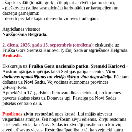
- šopska salāti (tomāti, gurķi, čili pipari ar rīvētu jauno sieru);
- pļeškovica (sulīga sasmalcināta karbonāde) ar kartupeļiem un
dārzeņu garnējumu;
- deserti pēc labākajām dienvidu virtuves tradīcijām.
Atgriešanās viesnīcā.
Nakšņošana Belgradā.
2. diena, 2026. gada 15. septembris (otrdiena)
: ekskursija uz
Fruška Gora-Sremski Karlovci-Ņižņij Sada ar atgriešanos Belgradā.
Brokastis.
Ekskursija uz
Fruška Gora nacionālo parku.
Sremski Karlovci
-
Austroungārijas impērijas laikā Serbijas garīgais centrs.
Vīna
darītavas apmeklējums un vietējo šķirņu vīna degustācija.
Pēc tam
došanās uz
Novi Sadu
, Vojvodinas autonomās provinces
galvaspilsētu.
Apmeklēsim 17. gadsimta Petrovaradinas cietoksni, no kurienes
paveras skaists skats uz Donavas upi. Pastaiga pa Novi Sadas
pilsētas centrālo daļu.
Pusdienas
zivju restorānā
upes krastā. Lai mājās aizvestu
visgardākās atmiņas, šeit nogaršosim zivju ēdienus. Zivju restorāns
ir iecienīta vieta, kur Novi Sadas iedzīvotāji pusdieno un kur viņi
atved arī savus viesus. Restorāna īpatnība ir tā, ka zvejnieki katru