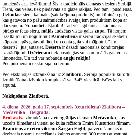
un cienās ar... ievārījumu! Šis ir tradicionāls cienasts viesiem Serbijā.
Tiem, kas vēlas, tiek piedāvāta arī glāze rakijas. Pēc tam - pusdienas.
Uzkodas:
siers, kajmaks (saldkrējuma produkts) un kūpināta gaļa,
kas gatavota no pašu saimniecības svaigajiem produktiem kopā ar
dārzeņiem. Nobaudiet atšķirību! Tad vēl - gibanica - kārtainais
pīrāgs ar fetas sieru,
mājās
audzētas vistas gaļas
zupa
. Tā noņem
izsalkumu un nogurumu!
Pamatēdienā
ir serbu tradīcijās skābētu
kāpostu lapās gatavoti tīteņi un cepta gaļa vai mājputni. "Un
deserts?" jūs jautāsiet.
Desertā
ir dažādi nacionālās konditorejas
izstrādājumi.
Dzērienam
tiek pasniegtas sulas un mājās gatavotas
limonādes. Un tad var nobaudīt
augļu rakiju
!
Pēc pusdienām ekskursija pa fermu.
Pēc ekskursijas izbraukšana uz
Zlatiboru
, Serbijā populāru kūrortu.
Izmitināšana dzīvokļu kompleksā vai 3-4* viesnīcā. Brīvs laiks
atpūtai.
Nakšņošana Zlatiborā.
4. diena, 2026. gada 17. septembris (ceturtdiena) Zlatibora –
Mečavnika – Belgrada.
Brokastis.
Izbraukšana uz etnogrāfijas ciematu
Mečavniku
, kas
uzcelts filmēšanai vienai no kulta režisora Emira Kusturicas filmām.
Brauciens ar retro vilcienu Šargan Eight
, pa vecu šaursliežu
dzelzceļa posmu, pacelšanās kalnos aptuveni 300 metru augstumā.