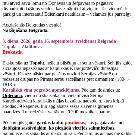
rītu atved savu lomu no Donavas un šefpavārs to pagatavo
divpadsmit dažādos veidos, kas zināmi tikai viņam. Tas vienmēr ir
garšīgi un interesanti! Ēdienkarti neatklāsim – vēlamies jūs pārsteigt.
Atgriešanās Belgradas viesnīcā.
Nakšņošana Belgradā.
3. diena, 2026. gada 16. septembris (trešdiena) Belgrada –
Topola – Zlatibora.
Brokastis.
Ekskursija
uz Topolu
, nelielu pilsētiņu ar senu vēsturi. Šeit jūs gaida
aizraujoša iepazīšanās ar karaliskās Karadjordeviču dinastijas
vēsturi. Jūs uzzināsiet par pilsētas nozīmi Serbijas vēsturē un
redzēsiet drupas no Pirmās serbu sacelšanās pret osmaņiem (1804.–
1813.).
Karaliskā vīna pagraba apmeklējums.
Pēc tam dosimies uz
Oplenacu
, vienu no skaistākajām vietām visā Serbijā –
Karadjordevicu karaliskās mājas baznīcu-mauzoleju, kura kriptā
atrodas 39 kapenes, kur apglabātas sešas slavenās ģimenes
paaudzes. Tur redzēsiet vairāk nekā 700 mozaīkas panno.
Pēc tam jūs gaida
gardas lauku
pusdienas
, kas pagatavotas
no
dabīgām sastāvdaļām, ko piegādā vietējās saimniecības.
Saimniece jūs sagaidīs ar maizi un sāli. Pēc tam jūs aicinās pie galda