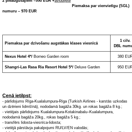
2 pieaugušajiem
–990 EUR
+
aviobiļete
Piemaksa par vienvietīgu (SGL)
numuru – 970 EUR
1 cilv.
Piemaksa par dzīvošanu augstākas klases viesnīcā
DBL numu
Nexus Hotel 4*/
Borneo Garden room
380
EU
Shangri-Las Rasa Ria Resort Hotel 5*/
Deluxe Garden
950 EU
Cenā ietilpst:
- pārlidojums Rīga-Kualalumpura-Rīga (Turkish Airlines - karstās uzkodas
un dzērieni lidmšīnā), nododamā bagāža 30kg. un rokas bagāža 8 kg.;
- vietējais pārlidojums Kualalumpura-Kotakinabalu–Kualalumpura,
nododamā bagāža 20kg., rokas bagāža 5 kg.;
- transfērs lidosta-viesnīca-lidosta;
- vietējā pārstāvja pakalpojumi RU/LV/EN valodās;