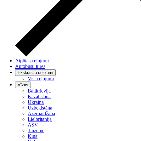
Atpūtas ceļojumi
Autobusu tūres
Ekskursiju ceļojumi
Visi ceļojumi
Vīzas
Baltkrievija
Kazahstāna
Ukraina
Uzbekistāna
Azerbaidžāna
Lielbritānija
ASV
Taizeme
Ķīna