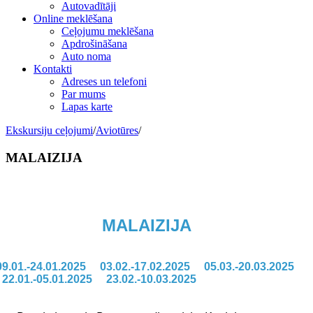
Autovadītāji
Online meklēšana
Ceļojumu meklēšana
Apdrošināšana
Auto noma
Kontakti
Adreses un telefoni
Par mums
Lapas karte
Ekskursiju ceļojumi
/
Aviotūres
/
MALAIZIJA
MALAIZIJA
09.01.-24.01.2025
03.02.-17.02.2025
05.03.-20.03.2025
22.01.-05.01.2025
23.02.-10.03.2025