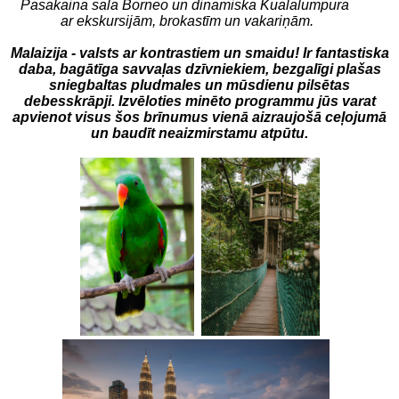
Pasakaina sala Borneo un dinamiska Kualalumpura
ar ekskursijām
, brokastīm un vakariņām.
Malaizija - valsts ar kontrastiem un smaidu! Ir fantastiska
daba, bagātīga savvaļas dzīvniekiem, bezgalīgi plašas
sniegbaltas pludmales un mūsdienu pilsētas
debesskrāpji. Izvēloties minēto programmu jūs varat
apvienot visus šos brīnumus vienā aizraujošā ceļojumā
un baudīt neaizmirstamu atpūtu.