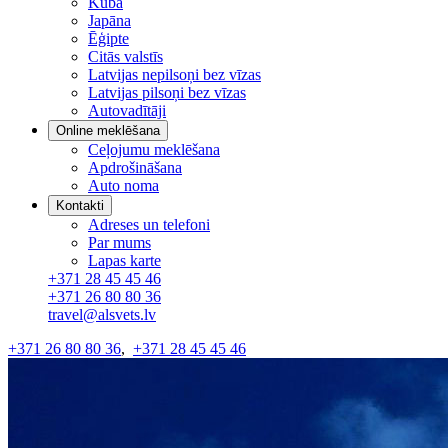
Kuba
Japāna
Ēģipte
Citās valstīs
Latvijas nepilsoņi bez vīzas
Latvijas pilsoņi bez vīzas
Autovadītāji
Online meklēšana
Ceļojumu meklēšana
Apdrošināšana
Auto noma
Kontakti
Adreses un telefoni
Par mums
Lapas karte
+371 28 45 45 46
+371 26 80 80 36
travel@alsvets.lv
+371 26 80 80 36
,
+371 28 45 45 46