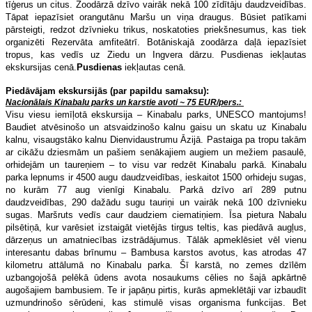
tīģerus un citus. Zoodārzā dzīvo vairāk nekā 100 zīdītāju daudzveidības.
Tāpat iepazīsiet orangutānu Maršu un viņa draugus. Būsiet patīkami
pārsteigti, redzot dzīvnieku trikus, noskatoties priekšnesumus, kas tiek
organizēti Rezervāta amfiteātrī. Botāniskajā zoodārza daļā iepazīsiet
tropus, kas vedīs uz Ziedu un Ingvera dārzu. Pusdienas iekļautas
ekskursijas cenā.
Pusdienas
iekļautas cenā.
Piedāvājam ekskursijās (par papildu samaksu):
Nacionālais Kinabalu parks un karstie avoti ~ 75 EUR/pers.:
Visu viesu iemīļotā ekskursija – Kinabalu parks, UNESCO mantojums!
Baudiet atvēsinošo un atsvaidzinošo kalnu gaisu un skatu uz Kinabalu
kalnu, visaugstāko kalnu Dienvidaustrumu Āzijā. Pastaiga pa tropu takām
ar cikāžu dziesmām un pašiem senākajiem augiem un mežiem pasaulē,
orhidejām un taureņiem – to visu var redzēt Kinabalu parkā. Kinabalu
parka lepnums ir 4500 augu daudzveidības, ieskaitot 1500 orhideju sugas,
no kurām 77 aug vienīgi Kinabalu. Parkā dzīvo arī 289 putnu
daudzveidības, 290 dažādu sugu tauriņi un vairāk nekā 100 dzīvnieku
sugas. Maršruts vedīs caur daudziem ciematiņiem. Īsa pietura Nabalu
pilsētiņā, kur varēsiet izstaigāt vietējās tirgus teltis, kas piedāvā augļus,
dārzeņus un amatniecības izstrādājumus. Tālāk a
pmeklēsiet vēl vienu
interesantu dabas brīnumu – Bambusa karstos avotus, kas atrodas 47
kilometru attālumā no Kinabalu parka. Šī karstā, no zemes dzīlēm
uzbangojošā pelēkā ūdens avota nosaukums cēlies no šajā apkārtnē
augošajiem bambusiem. Te ir japāņu pirtis, kurās apmeklētāji var izbaudīt
uzmundrinošo sērūdeni, kas stimulē visas organisma funkcijas. Bet