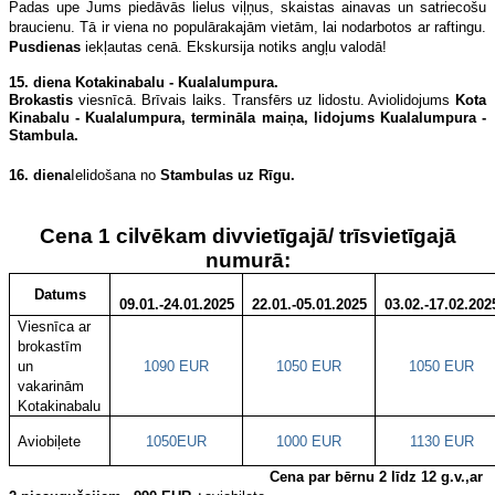
Padas upe Jums piedāvās lielus viļņus, skaistas ainavas un satriecošu
braucienu. Tā ir viena no populārakajām vietām, lai nodarbotos ar raftingu.
Pusdienas
iekļautas cenā. Ekskursija notiks angļu valodā!
15.
diena
Kotakinabalu - Kualalumpura.
Brokastis
viesnīcā. Brīvais laiks. Transfērs uz lidostu. Aviolidojums
Kota
Kinabalu - Kualalumpura, termināla maiņa, lidojums Kualalumpura -
Stambula
.
16.
diena
Ielidošana no
Stambulas uz
Rīgu.
Cena 1 cilvēkam divvietīgajā/ trīsvietīgajā
numurā:
Datums
09.01.-24.01.2025
22.01.-05.01.2025
03.02.-17.02.202
Viesnīca ar
brokastīm
un
1090 EUR
1050 EUR
1050 EUR
vakarinām
Kotakinabalu
Aviobiļete
1050
EUR
1000 EUR
1130 EUR
Cena par bērnu 2 līdz 12 g.v.,ar