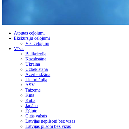
Atpūtas ceļojumi
Ekskursiju ceļojumi
Visi ceļojumi
Vīzas
Baltkrievija
Kazahstāna
Ukraina
Uzbekistāna
Azerbaidžāna
Lielbritānija
ASV
Taizeme
Ķīna
Kuba
Japāna
Ēģipte
Citās valstīs
Latvijas nepilsoņi bez vīzas
Latvijas pilsoņi bez vīzas