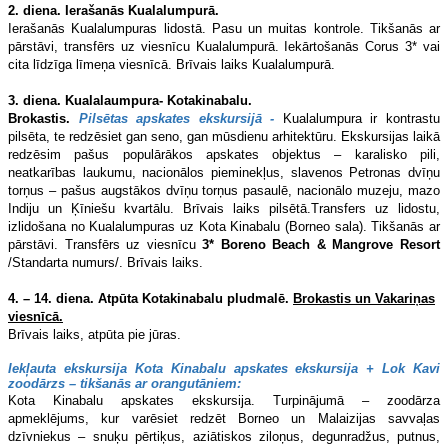
2. diena.
Ierašanās Kualalumpurā.
Ierašanās Kualalumpuras lidostā. Pasu un muitas kontrole. Tikšanās ar
pārstāvi, transfērs uz viesnīcu Kualalumpurā. Iekārtošanās Corus 3* vai
cita līdzīga līmeņa viesnīcā. Brīvais laiks Kualalumpurā.
3.
diena.
Kualalaumpura
- Kotakinabalu.
Brokastis.
Pilsētas apskates ekskursijā -
Kualalumpura ir kontrastu
pilsēta, te redzēsiet gan seno, gan mūsdienu arhitektūru. Ekskursijas laikā
redzēsim pašus populārākos apskates objektus – karalisko pili,
neatkarības laukumu, nacionālos pieminekļus, slavenos Petronas dvīņu
torņus – pašus augstākos dvīņu torņus pasaulē, nacionālo muzeju, mazo
Indiju un Ķīniešu kvartālu. Brīvais laiks pilsētā.Transfers uz lidostu,
izlidošana no Kualalumpuras uz Kota Kinabalu (Borneo sala). Tikšanās ar
pārstāvi. Transfērs uz viesnīcu
3*
Boreno Beach & Mangrove Resort
/Standarta numurs/. Brīvais laiks.
4. – 14.
diena.
Atpūta Kotakinabalu pludmalē.
Brokastis un Vakariņas
viesnīcā
.
Brīvais laiks, atpūta pie jūras.
Iekļauta ekskursija Kota Kinabalu apskates ekskursija + Lok Kavi
zoodārzs – tikšanās ar orangutāniem:
Kota Kinabalu apskates ekskursija. Turpinājumā – zoodārza
apmeklējums, kur varēsiet redzēt Borneo un Malaizijas savvaļas
dzīvniekus – snuķu pērtiķus, aziātiskos ziloņus, degunradžus, putnus,