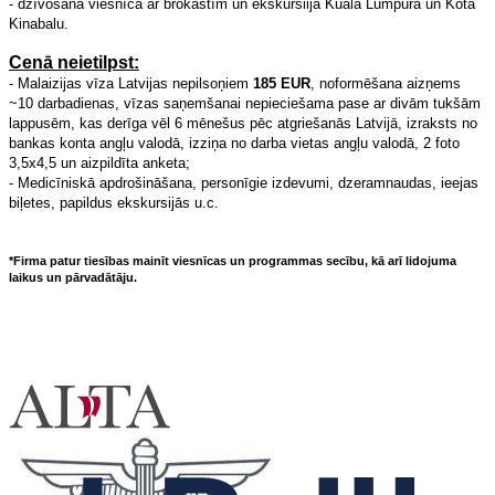
- dzīvošana viesnīcā ar brokastīm un ekskursiija Kuala Lumpurā un Kota
Kinabalu.
Cenā neietilpst:
- Malaizijas vīza Latvijas nepilsoņiem
185 EUR
, noformēšana aizņems
~10 darbadienas, vīzas saņemšanai nepieciešama pase ar divām tukšām
lappusēm, kas derīga vēl 6 mēnešus pēc atgriešanās Latvijā, izraksts no
bankas konta angļu valodā, izziņa no darba vietas angļu valodā, 2 foto
3,5x4,5 un aizpildīta anketa;
- Medicīniskā apdrošināšana, personīgie izdevumi, dzeramnaudas, ieejas
biļetes, papildus ekskursijās u.c.
*Firma patur tiesības mainīt viesnīcas un programmas secību, kā arī lidojuma
laikus un pārvadātāju.