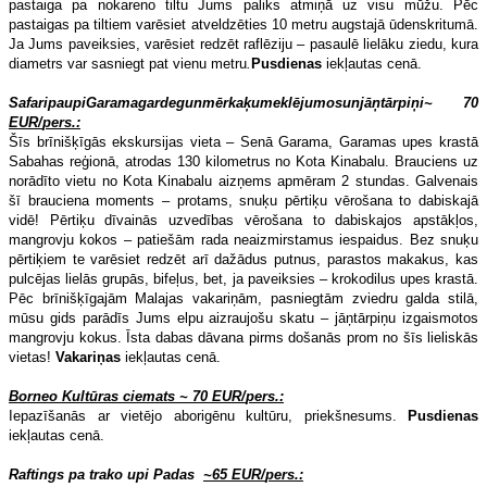
pastaiga pa nokareno tiltu Jums paliks atmiņā uz visu mūžu. Pēc
pastaigas pa tiltiem varēsiet atveldzēties 10 metru augstajā ūdenskritumā.
Ja Jums paveiksies, varēsiet redzēt raflēziju – pasaulē lielāku ziedu, kura
diametrs var sasniegt pat vienu metru
.
Pusdienas
iekļautas cenā.
Safari
pa
upi
Garama
gardegun
m
ē
rka
ķ
u
mekl
ē
jumos
un
j
āņ
t
ā
rpi
ņ
i
~ 70
EUR
/
pers
.:
Šīs brīnišķīgās ekskursijas vieta – Senā Garama, Garamas upes krastā
Sabahas reģionā, atrodas 130 kilometrus no Kota Kinabalu. Brauciens uz
norādīto vietu no Kota Kinabalu aizņems apmēram 2 stundas. Galvenais
šī brauciena moments – protams, snuķu pērtiķu vērošana to dabiskajā
vidē! Pērtiķu dīvainās uzvedības vērošana to dabiskajos apstākļos,
mangrovju kokos – patiešām rada neaizmirstamus iespaidus. Bez snuķu
pērtiķiem te varēsiet redzēt arī dažādus putnus, parastos makakus, kas
pulcējas lielās grupās, bifeļus, bet, ja paveiksies – krokodilus upes krastā.
Pēc brīnišķīgajām Malajas vakariņām, pasniegtām zviedru galda stilā,
mūsu gids parādīs Jums elpu aizraujošu skatu – jāņtārpiņu izgaismotos
mangrovju kokus. Īsta dabas dāvana pirms došanās prom no šīs lieliskās
vietas!
Vakariņas
iekļautas cenā.
Borneo Kultūras ciemats ~ 70 EUR/
pers
.:
Iepazīšanās ar vietējo aborigēnu kultūru, priekšnesums.
Pusdienas
iekļautas cenā.
Raftings pa trako upi Padas
~65 EUR/
pers
.: