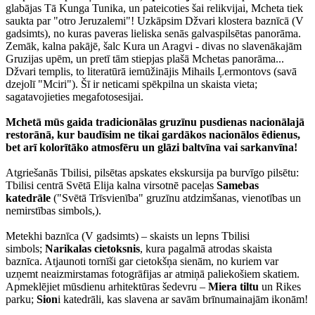
glabājas Tā Kunga Tunika, un pateicoties šai relikvijai, Mcheta tiek
saukta par "otro Jeruzalemi"! Uzkāpsim Džvari klostera baznīcā (V
gadsimts), no kuras paveras lieliska senās galvaspilsētas panorāma.
Zemāk, kalna pakājē, šalc Kura un Aragvi - divas no slavenākajām
Gruzijas upēm, un pretī tām stiepjas plašā Mchetas panorāma...
Džvari templis, to literatūrā iemūžinājis Mihails Ļermontovs (savā
dzejolī "Mciri"). Šī ir neticami spēkpilna un skaista vieta;
sagatavojieties megafotosesijai.
Mchetā mūs gaida tradicionālas gruzīnu pusdienas nacionālajā
restorānā, kur baudīsim ne tikai gardākos nacionālos ēdienus,
bet arī kolorītāko atmosfēru un glāzi baltvīna vai sarkanvīna!
Atgriešanās Tbilisi, pilsētas apskates ekskursija pa burvīgo pilsētu:
Tbilisi centrā Svētā Elija kalna virsotnē paceļas
Samebas
katedrāle
("Svētā Trīsvienība" gruzīnu atdzimšanas, vienotības un
nemirstības simbols,).
Metekhi baznīca (V gadsimts) – skaists un lepns Tbilisi
simbols;
Narikalas cietoksnis
, kura pagalmā atrodas skaista
baznīca. Atjaunoti tornīši gar cietokšņa sienām, no kuriem var
uzņemt neaizmirstamas fotogrāfijas ar atmiņā paliekošiem skatiem.
Apmeklējiet mūsdienu arhitektūras šedevru –
Miera tiltu
un Rikes
parku;
Sion
i katedrāli, kas slavena ar savām brīnumainajām ikonām!