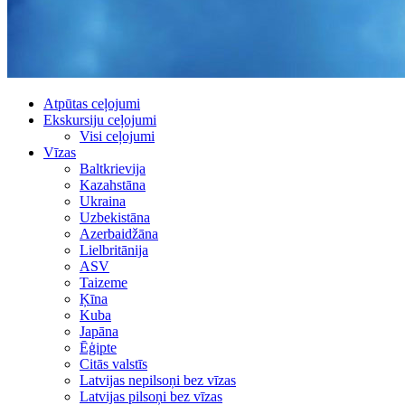
Atpūtas ceļojumi
Ekskursiju ceļojumi
Visi ceļojumi
Vīzas
Baltkrievija
Kazahstāna
Ukraina
Uzbekistāna
Azerbaidžāna
Lielbritānija
ASV
Taizeme
Ķīna
Kuba
Japāna
Ēģipte
Citās valstīs
Latvijas nepilsoņi bez vīzas
Latvijas pilsoņi bez vīzas