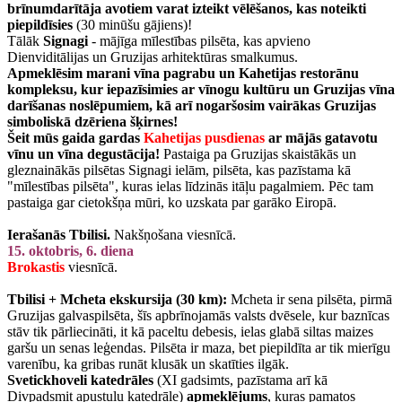
brīnumdarītāja avotiem varat izteikt vēlēšanos, kas noteikti
piepildīsies
(30 minūšu gājiens)!
Tālāk
Signagi
- mājīga mīlestības pilsēta, kas apvieno
Dienviditālijas un Gruzijas arhitektūras smalkumus.
Apmeklēsim marani vīna pagrabu un Kahetijas restorānu
kompleksu, kur iepazīsimies ar vīnogu kultūru un Gruzijas vīna
darīšanas noslēpumiem, kā arī nogaršosim vairākas Gruzijas
simboliskā dzēriena šķirnes!
Šeit mūs gaida gardas
Kahetijas pusdienas
ar mājās gatavotu
vīnu un vīna degustācija!
Pastaiga pa Gruzijas skaistākās un
gleznainākās pilsētas Signagi ielām, pilsēta, kas pazīstama kā
"mīlestības pilsēta", kuras ielas līdzinās itāļu pagalmiem. Pēc tam
pastaiga gar cietokšņa mūri, ko uzskata par garāko Eiropā.
Ierašanās Tbilisi.
Nakšņošana viesnīcā.
15. oktobris, 6. diena
Brokastis
viesnīcā.
Tbilisi + Mcheta ekskursija (30 km):
Mcheta ir sena pilsēta, pirmā
Gruzijas galvaspilsēta, šīs apbrīnojamās valsts dvēsele, kur baznīcas
stāv tik pārliecināti, it kā paceltu debesis, ielas glabā siltas maizes
garšu un senas leģendas. Pilsēta ir maza, bet piepildīta ar tik mierīgu
varenību, ka gribas runāt klusāk un skatīties ilgāk.
Svetickhoveli katedrāles
(XI gadsimts, pazīstama arī kā
Divpadsmit apustuļu katedrāle)
apmeklējums
, kuras pamatos