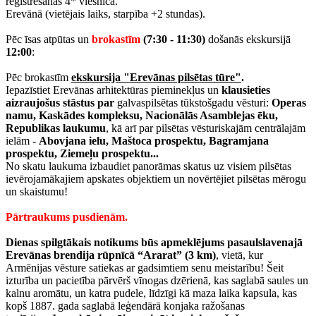
reģistrēšanās 4* viesnīcā.
Erevānā (vietējais laiks, starpība +2 stundas).
Pēc īsas atpūtas un
brokastīm
(7:30 - 11:30)
došanās ekskursijā
12:00
:
Pēc brokastīm
ekskursija "Erevānas pilsētas tūre"
.
Iepazīstiet Erevānas arhitektūras pieminekļus un
klausieties
aizraujošus stāstus par
galvaspilsētas tūkstošgadu vēsturi:
Operas
namu, Kaskādes kompleksu, Nacionālās Asamblejas ēku,
Republikas laukumu
, kā arī par pilsētas vēsturiskajām centrālajām
ielām -
Abovjana ielu, Maštoca prospektu, Bagramjana
prospektu, Ziemeļu prospektu...
No skatu laukuma izbaudiet panorāmas skatus uz visiem pilsētas
ievērojamākajiem apskates objektiem un novērtējiet pilsētas mērogu
un skaistumu!
Pārtraukums pusdienām.
Dienas spilgtākais notikums būs apmeklējums pasaulslavenajā
Erevānas brendija rūpnīcā “Ararat” (3 km)
, vietā, kur
Armēnijas vēsture satiekas ar gadsimtiem senu meistarību! Šeit
izturība un pacietība pārvērš vīnogas dzērienā, kas saglabā saules un
kalnu aromātu, un katra pudele, līdzīgi kā maza laika kapsula, kas
kopš 1887. gada saglabā leģendārā konjaka ražošanas