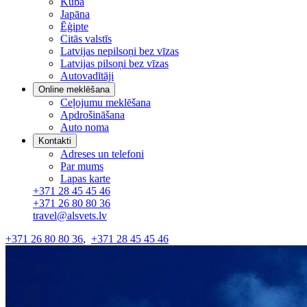
Kuba
Japāna
Ēģipte
Citās valstīs
Latvijas nepilsoņi bez vīzas
Latvijas pilsoņi bez vīzas
Autovadītāji
Online meklēšana
Ceļojumu meklēšana
Apdrošināšana
Auto noma
Kontakti
Adreses un telefoni
Par mums
Lapas karte
+371 28 45 45 46
+371 26 80 80 36
travel@alsvets.lv
+371 26 80 80 36
,
+371 28 45 45 46