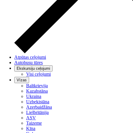
Atpūtas ceļojumi
Autobusu tūres
Ekskursiju ceļojumi
Visi ceļojumi
Vīzas
Baltkrievija
Kazahstāna
Ukraina
Uzbekistāna
Azerbaidžāna
Lielbritānija
ASV
Taizeme
Ķīna