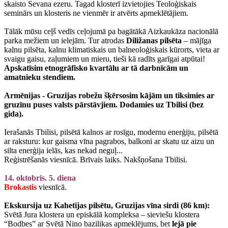
skaisto Sevana ezeru. Tagad klosterī izvietojies Teoloģiskais
seminārs un klosteris ne vienmēr ir atvērts apmeklētājiem.
Tālāk mūsu ceļš vedīs ceļojumā pa bagātākā Aizkaukāza nacionālā
parka mežiem un ielejām. Tur atrodas
Diližanas pilsēta
– mājīga
kalnu pilsēta, kalnu klimatiskais un balneoloģiskais kūrorts, vieta ar
svaigu gaisu, zaļumiem un mieru, tieši kā radīts garīgai atpūtai!
Apskatīsim etnogrāfisko kvartālu ar tā darbnīcām un
amatnieku stendiem.
Armēnijas - Gruzijas robežu šķērsosim kājām un tiksimies ar
gruzīnu puses valsts pārstāvjiem. Dodamies uz Tbilisi (bez
gida).
Ierašanās Tbilisi, pilsētā kalnos ar rosīgu, modernu enerģiju, pilsētā
ar raksturu: kur gaisma vīna pagrabos, balkoni ar skatu uz aizu un
silta enerģija ielās, kas nekad neguļ...
Reģistrēšanās viesnīcā. Brīvais laiks. Nakšņošana Tbilisi.
14. oktobris. 5. diena
Brokastis
viesnīcā.
Ekskursija uz Kahetijas pilsētu, Gruzijas vīna sirdi (86 km):
Svētā Jura klostera un episkālā kompleksa – sieviešu klostera
“Bodbes” ar Svētā Nino bazilikas apmeklējums, bet
lejā pie