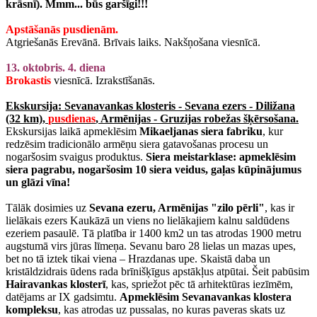
krāsnī). Mmm... būs garšīgi!!!
Apstāšanās pusdienām.
Atgriešanās Erevānā. Brīvais laiks. Nakšņošana viesnīcā.
13. oktobris. 4. diena
Brokastis
viesnīcā. Izrakstīšanās.
Ekskursija: Sevanavankas klosteris - Sevana ezers - Diližana
(32 km),
pusdienas
, Armēnijas - Gruzijas robežas šķērsošana.
Ekskursijas laikā apmeklēsim
Mikaeljanas siera fabriku
, kur
redzēsim tradicionālo armēņu siera gatavošanas procesu un
nogaršosim svaigus produktus.
Siera meistarklase: apmeklēsim
siera pagrabu, nogaršosim 10 siera veidus, gaļas kūpinājumus
un glāzi vīna!
Tālāk dosimies uz
Sevana ezeru, Armēnijas "zilo pērli"
, kas ir
lielākais ezers Kaukāzā un viens no lielākajiem kalnu saldūdens
ezeriem pasaulē. Tā platība ir 1400 km2 un tas atrodas 1900 metru
augstumā virs jūras līmeņa. Sevanu baro 28 lielas un mazas upes,
bet no tā iztek tikai viena – Hrazdanas upe. Skaistā daba un
kristāldzidrais ūdens rada brīnišķīgus apstākļus atpūtai. Šeit pabūsim
Hairavankas klosterī
, kas, spriežot pēc tā arhitektūras iezīmēm,
datējams ar IX gadsimtu.
Apmeklēsim Sevanavankas klostera
kompleksu
, kas atrodas uz pussalas, no kuras paveras skats uz