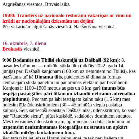
Atgriešanās viesnīcā. Brīvais laiks.
19:00: Transfērs uz nacionālo restorānu vakariņās ar vīnu un
izrādi ar nacionālajām dziesmām un dejām!
Pēc vakariņām atgriešanās viesnīcā. Nakšņošana viesnīcā.
16. oktobris, 7. diena
Brokastis
viesnīcā.
9:00
Dodamies no Tbilisi ekskursijā uz Dašbaši (92 km)
:
8.
pasaules brīnumu — unikālu stikla tiltu (atklāts 2022. gada 14.
jūnijā) pāri Dašbaši kanjonam (100 km uz rietumiem no Tbilisi), kas
pazīstams arī kā
Dimanta tilt
s
, pateicoties tā dimanta formas
centrālajam stikla panelim un panorāmas efektam pār bezdibeni!
Kanjons ir 1100–1500 metrus augsts un 8 km garš
(mums būs
iespēja pastaigāties pāri tiltam un izbaudīt neticamu adrenalīna
pieplūdumu)
. Pēc tam pa labi iestaigātu kalnu taku (1,5 km) mēs
noiesim līdz ūdenskritumiem (30 – 45 minūšu viegla pastaiga
kalnos). Šeit, satriecoši skaistajā Dašbaši aizā, ūdenskritums, ko sauc
par "Raudošo sienu", plūst kaskādē, sadaloties desmitiem strautos.
Mēs tuvosimies ūdenskritumam, apbrīnosim šo dabas brīnumu un
uzņemsim neaizmirstamas fotogrāfijas uz strauta un apkārt
izkaisīto milzīgo laukakmeņu fona.
Pēc tam taka iet līdzās Hrami kalnu upei, tā tek pāri lieliem un