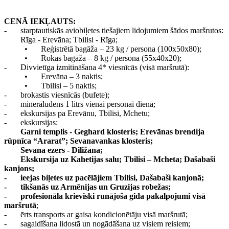
CENĀ IEKĻAUTS:
-
starptautiskās aviobiļetes tiešajiem lidojumiem šādos maršrutos:
Rīga - Erevāna; Tbilisi - Rīga;
•
Reģistrētā bagāža – 23 kg / persona (100x50x80);
•
Rokas bagāža – 8 kg / persona (55x40x20);
-
Divvietīga izmitināšana 4* viesnīcās (visā maršrutā):
•
Erevāna – 3 naktis;
•
Tbilisi – 5 naktis;
-
brokastis viesnīcās (bufete);
-
minerālūdens 1 litrs vienai personai dienā;
-
ekskursijas pa Erevānu, Tbilisi, Mchetu;
-
ekskursijas:
Garni templis - Geghard klosteris; Erevānas brendija
rūpnīca “Ararat”; Sevanavankas klosteris;
Sevana ezers - Diližana;
Ekskursija uz Kahetijas salu; Tbilisi – Mcheta; Dašabaši
kanjons;
-
ieejas biļetes uz pacēlājiem Tbilisi, Dašabaši kanjonā;
-
tikšanās uz Armēnijas un Gruzijas robežas;
-
profesionāla krieviski runājoša gida pakalpojumi visā
maršrutā
;
-
ērts transports ar gaisa kondicionētāju visā maršrutā;
-
sagaidīšana lidostā un nogādāšana uz visiem reisiem;