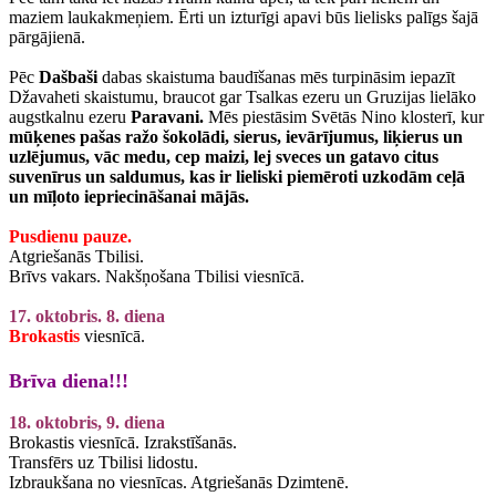
maziem laukakmeņiem. Ērti un izturīgi apavi būs lielisks palīgs šajā
pārgājienā.
Pēc
Dašbaši
dabas skaistuma baudīšanas mēs turpināsim iepazīt
Džavaheti skaistumu, braucot gar Tsalkas ezeru un Gruzijas lielāko
augstkalnu ezeru
Paravani.
Mēs piestāsim Svētās Nino klosterī, kur
mūķenes pašas ražo šokolādi, sierus, ievārījumus, liķierus un
uzlējumus, vāc medu, cep maizi, lej sveces un gatavo citus
suvenīrus un saldumus, kas ir lieliski piemēroti uzkodām ceļā
un mīļoto iepriecināšanai mājās.
Pusdienu pauze.
Atgriešanās Tbilisi.
Brīvs vakars. Nakšņošana Tbilisi viesnīcā.
17. oktobris. 8. diena
Brokastis
viesnīcā.
Brīva diena!!!
18. oktobris, 9. diena
Brokastis viesnīcā. Izrakstīšanās.
Transfērs uz Tbilisi lidostu.
Izbraukšana no viesnīcas. Atgriešanās Dzimtenē.