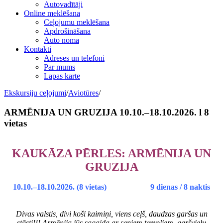
Autovadītāji
Online meklēšana
Ceļojumu meklēšana
Apdrošināšana
Auto noma
Kontakti
Adreses un telefoni
Par mums
Lapas karte
Ekskursiju ceļojumi
/
Aviotūres
/
ARMĒNIJA UN GRUZIJA 10.10.–18.10.2026. l 8
vietas
KAUKĀZA PĒRLES: ARMĒNIJA UN
GRUZIJA
10
.10.–18.10.2026. (8 vietas) 9 dienas / 8 naktis
Divas valstis, divi koši kaimiņi, viens ceļš, daudzas garšas un
stāsti!!! Armēnija jūs sagaida ar seniem tempļiem, garšvielu