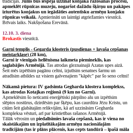
tradīcijas.
Jums būs iespēja uzzināt konjaka ražošanas procesu,
apmeklēt rūpnīcas muzeju, nogaršot dažādu šķirņu un pakāpes
izturētus konjakus un iegādāties autentisku armēņu konjaku
rūpnīcas veikalā.
Apmierināti un laimīgi atgriežamies viesnīcā.
Brīvais laiks. Nakšņošana Erevānā.
12.10. 3. diena
Brokastis
viesnīcā.
Garni templis - Gegarda klosteris (pusdienas + lavaša cepšanas
meistarklase)
(28 km)
.
Garni
ir vienīgais hellēnisma laikmeta piemineklis, kas
saglabājies Armēnijā.
Tas atrodas gleznainajā Azatas upes aizā.
Šeit mēs izpētīsim pagānu celtni, izjutīsim senatnes šarmu un
atradīsim atbildes uz visiem galvenajiem "kāpēc" par šo seno celtni!
Nākamā pietura: IV gadsimta Gegharda klostera komplekss,
kas atrodas Kotajkas reģionā (9 km no Garni).
Apmeklēsim šo neticami enerģētiski pārpilno alu un izpētīsim
slēptos nostūrus, dzirdēsim par šķēpu, kas caurdūra Jēzu Kristu, un
citām šeit glabātajām relikvijām, kā arī uzzināsim Gegharda
kompleksa vēsturi, arī par kristietības rašanos Armēnijā.
Tālāk vērosim un
piedalīsimies lavaša cepšanā, kas ir viena no
skaistākajām un izplatītākajām armēņu nacionālajām
tradīcijām (tas ir plāns plācenis, kas cepts tandūrā – īpašā māla