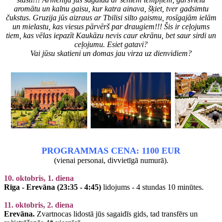
aromātu un kalnu gaisu, kur katra ainava, šķiet, tver gadsimtu
čukstus. Gruzija jūs aizraus ar Tbilisi silto gaismu, rosīgajām ielām
un mielastu, kas viesus pārvērš par draugiem!!! Šis ir ceļojums
tiem, kas vēlas iepazīt Kaukāzu nevis caur ekrānu, bet saur sirdi un
ceļojumu. Esiet gatavi?
Vai jūsu skatieni un domas jau virza uz dienvidiem?
PROGRAMMAS CENA: 1100 EUR
(vienai personai, divvietīgā numurā).
10. oktobris, 1. diena
Rīga - Erevāna (23:35 - 4:45)
lidojums - 4 stundas 10 minūtes.
11. oktobris, 2. diena
Erevāna.
Zvartnocas lidostā jūs sagaidīs gids, tad transfērs un