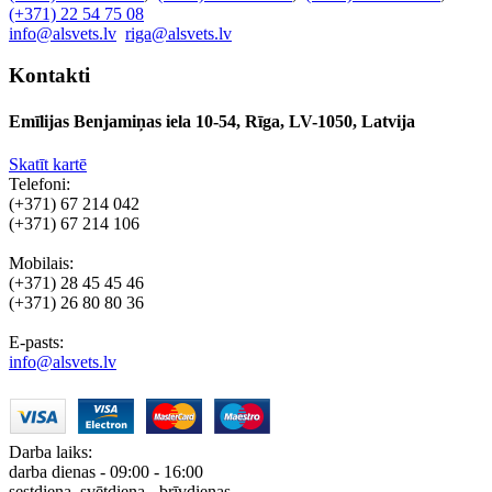
(+371) 22 54 75 08
info@alsvets.lv
riga@alsvets.lv
Kontakti
Emīlijas Benjamiņas iela 10-54, Rīga, LV-1050, Latvija
Skatīt kartē
Telefoni:
(+371) 67 214 042
(+371) 67 214 106
Mobilais:
(+371) 28 45 45 46
(+371) 26 80 80 36
E-pasts:
info@alsvets.lv
Darba laiks:
darba dienas - 09:00 - 16:00
sestdiena, svētdiena - brīvdienas