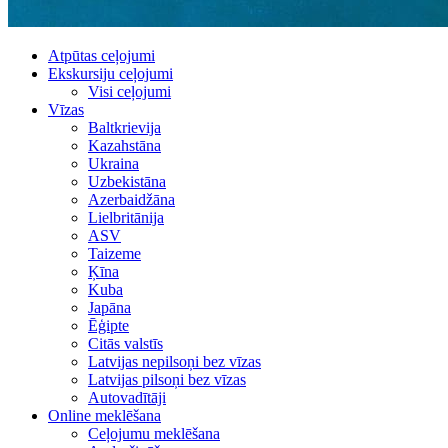
Atpūtas ceļojumi
Ekskursiju ceļojumi
Visi ceļojumi
Vīzas
Baltkrievija
Kazahstāna
Ukraina
Uzbekistāna
Azerbaidžāna
Lielbritānija
ASV
Taizeme
Ķīna
Kuba
Japāna
Ēģipte
Citās valstīs
Latvijas nepilsoņi bez vīzas
Latvijas pilsoņi bez vīzas
Autovadītāji
Online meklēšana
Ceļojumu meklēšana