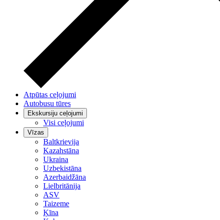
Atpūtas ceļojumi
Autobusu tūres
Ekskursiju ceļojumi
Visi ceļojumi
Vīzas
Baltkrievija
Kazahstāna
Ukraina
Uzbekistāna
Azerbaidžāna
Lielbritānija
ASV
Taizeme
Ķīna