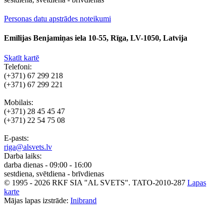
Personas datu apstrādes noteikumi
Emīlijas Benjamiņas iela 10-55, Rīga, LV-1050, Latvija
Skatīt kartē
Telefoni:
(+371) 67 299 218
(+371) 67 299 221
Mobilais:
(+371) 28 45 45 47
(+371) 22 54 75 08
E-pasts:
riga@alsvets.lv
Darba laiks:
darba dienas - 09:00 - 16:00
sestdiena, svētdiena - brīvdienas
© 1995 - 2026 RKF SIA "AL SVETS".
TATO-2010-287
Lapas
karte
Mājas lapas izstrāde:
Inibrand