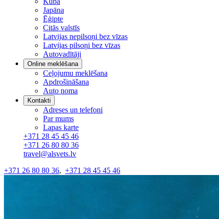
Kuba
Japāna
Ēģipte
Citās valstīs
Latvijas nepilsoņi bez vīzas
Latvijas pilsoņi bez vīzas
Autovadītāji
Online meklēšana
Ceļojumu meklēšana
Apdrošināšana
Auto noma
Kontakti
Adreses un telefoni
Par mums
Lapas karte
+371 28 45 45 46
+371 26 80 80 36
travel@alsvets.lv
+371 26 80 80 36
,
+371 28 45 45 46