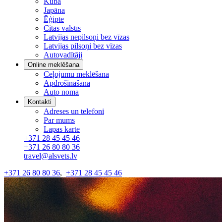
Kuba
Japāna
Ēģipte
Citās valstīs
Latvijas nepilsoņi bez vīzas
Latvijas pilsoņi bez vīzas
Autovadītāji
Online meklēšana
Ceļojumu meklēšana
Apdrošināšana
Auto noma
Kontakti
Adreses un telefoni
Par mums
Lapas karte
+371 28 45 45 46
+371 26 80 80 36
travel@alsvets.lv
+371 26 80 80 36
,
+371 28 45 45 46