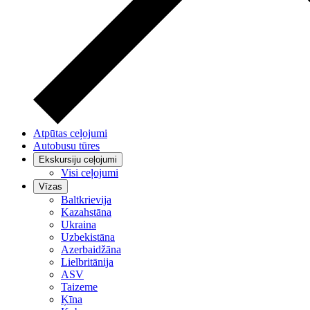
Atpūtas ceļojumi
Autobusu tūres
Ekskursiju ceļojumi
Visi ceļojumi
Vīzas
Baltkrievija
Kazahstāna
Ukraina
Uzbekistāna
Azerbaidžāna
Lielbritānija
ASV
Taizeme
Ķīna