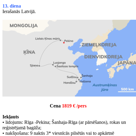
13. diena
Ierašanās Latvijā.
Cena
1819 € /pers
Iekļauts
• lidojums: Rīga -Pekina; Šanhaja-Rīga (ar pārsēšanos), rokas un
reģistrējamā bagāža;
• nakšņošana: 9 naktis 3* viesnīcās pilsētās vai to apkārtnē