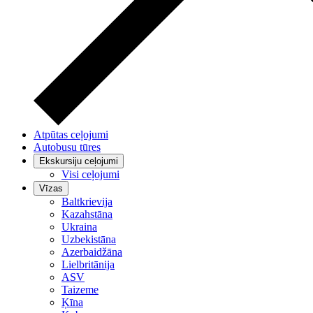
Atpūtas ceļojumi
Autobusu tūres
Ekskursiju ceļojumi
Visi ceļojumi
Vīzas
Baltkrievija
Kazahstāna
Ukraina
Uzbekistāna
Azerbaidžāna
Lielbritānija
ASV
Taizeme
Ķīna