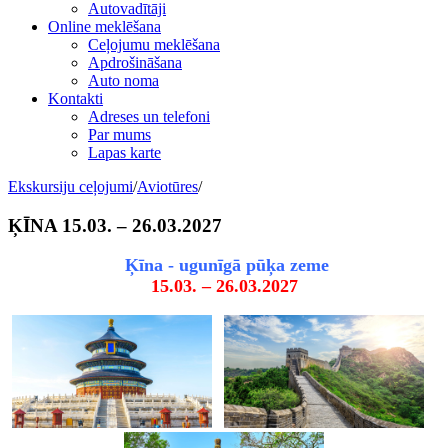
Autovadītāji
Online meklēšana
Ceļojumu meklēšana
Apdrošināšana
Auto noma
Kontakti
Adreses un telefoni
Par mums
Lapas karte
Ekskursiju ceļojumi
/
Aviotūres
/
ĶĪNA 15.03. – 26.03.2027
Ķīna - ugunīgā pūķa zeme
15.03. – 26.03.2027