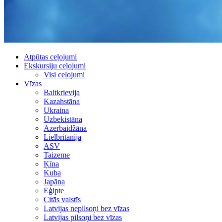
Atpūtas ceļojumi
Ekskursiju ceļojumi
Visi ceļojumi
Vīzas
Baltkrievija
Kazahstāna
Ukraina
Uzbekistāna
Azerbaidžāna
Lielbritānija
ASV
Taizeme
Ķīna
Kuba
Japāna
Ēģipte
Citās valstīs
Latvijas nepilsoņi bez vīzas
Latvijas pilsoņi bez vīzas