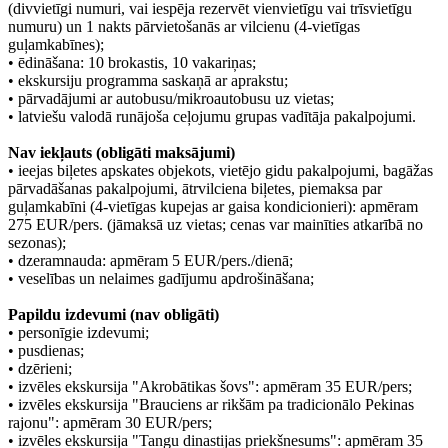
(divvietīgi numuri, vai iespēja rezervēt vienvietīgu vai trīsvietīgu
numuru) un 1 nakts pārvietošanās ar vilcienu (4-vietīgas
guļamkabīnes);
• ēdināšana: 10 brokastis, 10 vakariņas;
• ekskursiju programma saskaņā ar aprakstu;
• pārvadājumi ar autobusu/mikroautobusu uz vietas;
• latviešu valodā runājoša ceļojumu grupas vadītāja pakalpojumi.
Nav iekļauts (obligāti maksājumi)
• ieejas biļetes apskates objekots, vietējo gidu pakalpojumi, bagāžas
pārvadāšanas pakalpojumi, ātrvilciena biļetes, piemaksa par
guļamkabīni (4-vietīgas kupejas ar gaisa kondicionieri): apmēram
275 EUR/pers. (jāmaksā uz vietas; cenas var mainīties atkarībā no
sezonas);
• dzeramnauda: apmēram 5 EUR/pers./dienā;
• veselības un nelaimes gadījumu apdrošināšana;
Papildu izdevumi (nav obligāti)
• personīgie izdevumi;
• pusdienas;
• dzērieni;
• izvēles ekskursija "Akrobātikas šovs": apmēram 35 EUR/pers;
• izvēles ekskursija "Brauciens ar rikšām pa tradicionālo Pekinas
rajonu": apmēram 30 EUR/pers;
• izvēles ekskursija "Tangu dinastijas priekšnesums": apmēram 35